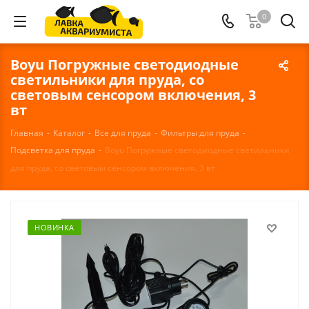
0
Boyu Погружные светодиодные
светильники для пруда, со
световым сенсором включения, 3
вт
Главная
-
Каталог
-
Все для пруда
-
Фильтры для пруда
-
Подсветка для пруда
-
Boyu Погружные светодиодные светильники
для пруда, со световым сенсором включения, 3 вт
НОВИНКА