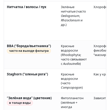
Нитчатка / волосы / пух
Зелёные
Хлорофил
нитчатые (часто
Oedogonium
,
Rhizoclonium
и
др.)
BBA (“борода/вьетнамка”)
Красные
Хлорофилл
водоросли
фикобилин
часто на выходе фильтра
(Rhodophyta;
“маскирова
часто связывают
с
Audouinella
)
Staghorn (“оленьи рога”)
Красные
Как у кра
водоросли
(часто
Compsopogon
)
“Зелёная вода” (цветение)
Фитопланктон
Зависит от
(зелёные +
в толще воды
иногда