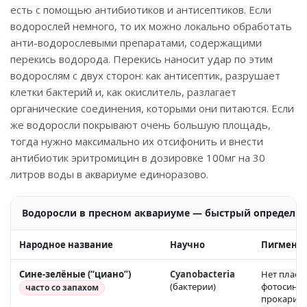
есть с помощью антибиотиков и антисептиков. Если
водорослей немного, то их можно локально обработать
анти-водорослевыми препаратами, содержащими
перекись водорода. Перекись наносит удар по этим
водорослям с двух сторон: как антисептик, разрушает
клетки бактерий и, как окислитель, разлагает
органические соединения, которыми они питаются. Если
же водоросли покрывают очень большую площадь,
тогда нужно максимально их отсифонить и внести
антибиотик эритромицин в дозировке 100мг на 30
литров воды в аквариуме единоразово.
Водоросли в пресном аквариуме — быстрый определит
Народное название
Научно
Пигмент
Сине-зелёные (“циано”)
Cyanobacteria
Нет пласти
(бактерии)
фотосинте
часто со запахом
прокарио