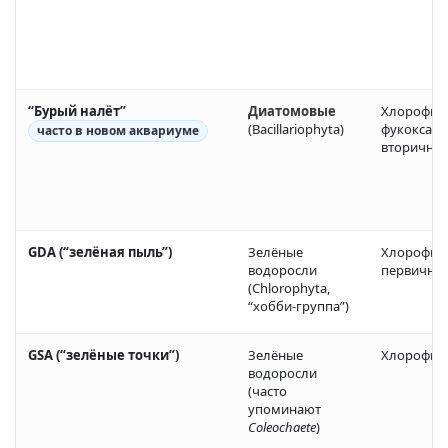
“Бурый налёт”
Диатомовые
Хлорофилл
(Bacillariophyta)
фукоксант
часто в новом аквариуме
вторичные
GDA (“зелёная пыль”)
Зелёные
Хлорофилл
водоросли
первичны
(Chlorophyta,
“хобби-группа”)
GSA (“зелёные точки”)
Зелёные
Хлорофил
водоросли
(часто
упоминают
Coleochaete
)