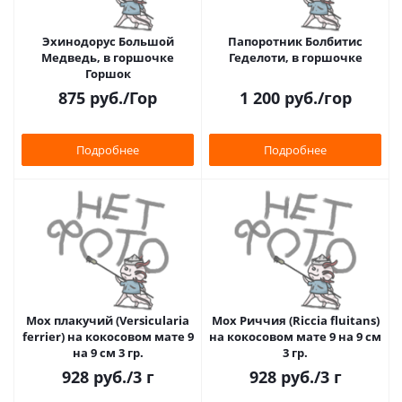
Эхинодорус Большой
Папоротник Болбитис
Медведь, в горшочке
Геделоти, в горшочке
Горшок
875
руб.
/Гор
1 200
руб.
/гор
Подробнее
Подробнее
Мох плакучий (Versicularia
Мох Риччия (Riccia fluitans)
ferrier) на кокосовом мате 9
на кокосовом мате 9 на 9 см
на 9 см 3 гр.
3 гр.
928
руб.
/3 г
928
руб.
/3 г