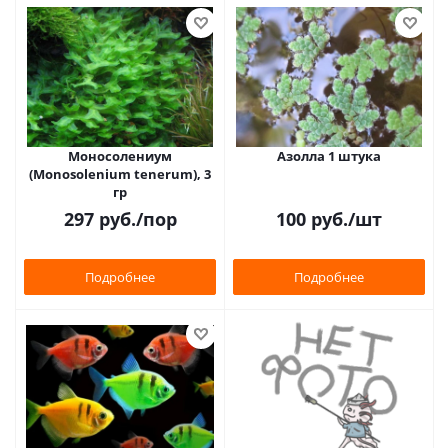
Моносолениум
Азолла 1 штука
(Monosolenium tenerum), 3
гр
297
руб.
/пор
100
руб.
/шт
Подробнее
Подробнее