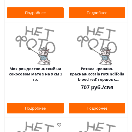
Подробнее
Подробнее
Мох рождественнский на
Ротала кроваво-
кокосовом мате 9 на 9 см 3
красная(Rotala rotundifolia
гр.
blood red) горшок с
кокосовым волокном
707
руб.
/свя
связка
Подробнее
Подробнее