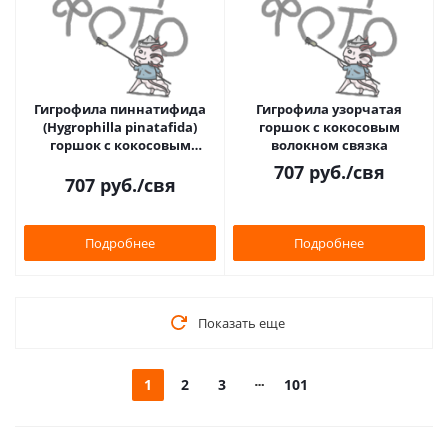
Гигрофила пиннатифида
Гигрофила узорчатая
(Hygrophilla pinatafida)
горшок с кокосовым
горшок с кокосовым
волокном связка
волокном связка
707
руб.
/свя
707
руб.
/свя
Подробнее
Подробнее
Показать еще
1
2
3
101