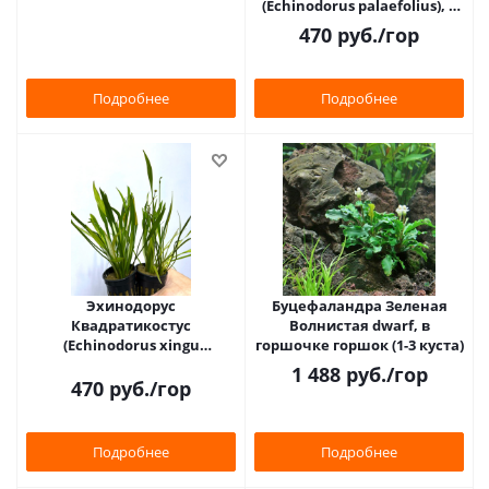
(Echinodorus palaefolius), в
горшочке горшок (1-3 куста)
470
руб.
/гор
Подробнее
Подробнее
Эхинодорус
Буцефаландра Зеленая
Квадратикостус
Волнистая dwarf, в
(Echinodorus xingu
горшочке горшок (1-3 куста)
quadricostatus), в горшочке
1 488
руб.
/гор
горшок (1-3 куста)
470
руб.
/гор
Подробнее
Подробнее