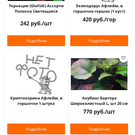
Тернеция (GloFish) Ассорти
Эхинодорус Афлейм, в
Полоска Светящаяся
горшочке горшок (1 куст)
420
руб.
/гор
242
руб.
/шт
Подробнее
Подробнее
Криптокорина Афлейм, в
Анубиас Бартера
горшочке 1 штука
Широколистный L, шт 20 см
770
руб.
/шт
Подробнее
Подробнее