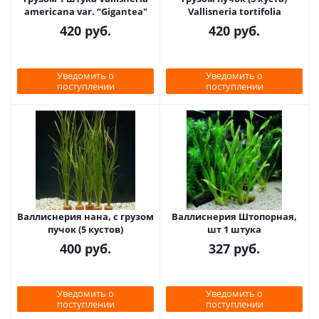
americana var. “Gigantea"
Vallisneria tortifolia
420
руб.
420
руб.
Уведомить о
Уведомить о
поступлении
поступлении
Валлиснерия нана, с грузом
Валлиснерия Штопорная,
пучок (5 кустов)
шт 1 штука
400
руб.
327
руб.
Уведомить о
Уведомить о
поступлении
поступлении