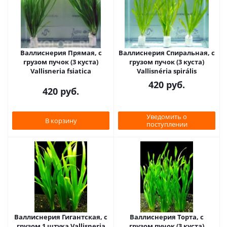
Валлиснерия Прямая, с
Валлиснерия Спиральная, с
грузом пучок (3 куста)
грузом пучок (3 куста)
Vallisneria fsiatica
Vallisnéria spirális
420
руб.
420
руб.
Уведомить о
В корзину
поступлении
Валлиснерия Гигантская, с
Валлиснерия Торта, с
грузом 1 штука Vallisneria
грузом пучок (3 куста)