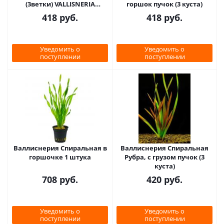
(3ветки) VALLISNERIA
горшок пучок (3 куста)
SPIRALIS var."Leopard"
418
руб.
418
руб.
Уведомить о
Уведомить о
поступлении
поступлении
Валлиснерия Спиральная в
Валлиснерия Спиральная
горшочке 1 штука
Рубра, с грузом пучок (3
куста)
708
руб.
420
руб.
Уведомить о
Уведомить о
поступлении
поступлении