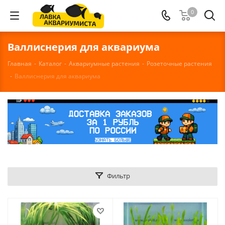
0
Валлиснерия для аквариума
Главная
-
Каталог
-
Аквариумные растения
-
Розеточные растения
-
Валлиснерия для аквариума
Фильтр