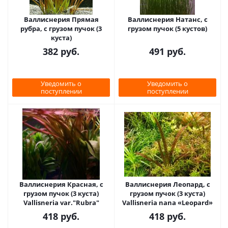
Валлиснерия Прямая
Валлиснерия Натанс, с
рубра, с грузом пучок (3
грузом пучок (5 кустов)
куста)
382
руб.
491
руб.
Уведомить о
Уведомить о
поступлении
поступлении
Валлиснерия Красная, с
Валлиснерия Леопард, с
грузом пучок (3 куста)
грузом пучок (3 куста)
Vallisneria var."Rubra"
Vallisneria nana «Leopard»
418
руб.
418
руб.