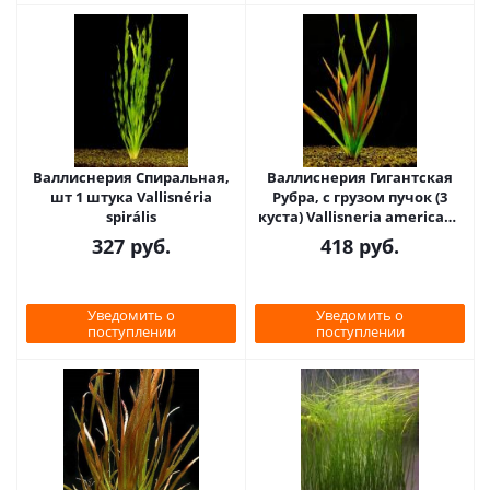
Валлиснерия Спиральная,
Валлиснерия Гигантская
шт 1 штука Vallisnéria
Рубра, с грузом пучок (3
spirális
куста) Vallisneria americana
var. “Gigantea Rub
327
руб.
418
руб.
Уведомить о
Уведомить о
поступлении
поступлении