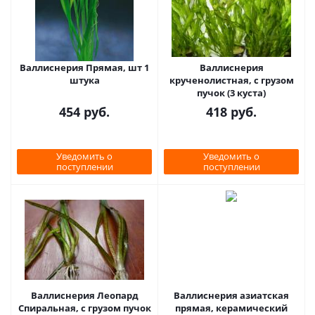
Валлиснерия Прямая, шт 1
Валлиснерия
штука
крученолистная, с грузом
пучок (3 куста)
454
руб.
418
руб.
Уведомить о
Уведомить о
поступлении
поступлении
Валлиснерия Леопард
Валлиснерия азиатская
Спиральная, с грузом пучок
прямая, керамический