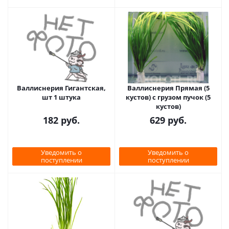
Валлиснерия Гигантская,
Валлиснерия Прямая (5
шт 1 штука
кустов) с грузом пучок (5
кустов)
182
руб.
629
руб.
Уведомить о
Уведомить о
поступлении
поступлении