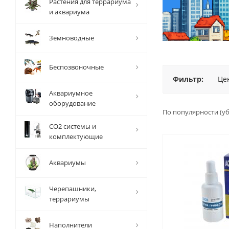
Растения для террариума
и аквариума
Земноводные
Беспозвоночные
Фильтр:
Це
Аквариумное
оборудование
По популярности (у
СО2 системы и
комплектующие
Аквариумы
Черепашники,
террариумы
Наполнители