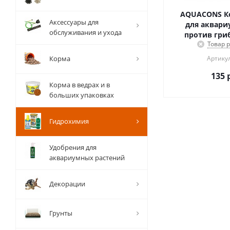
AQUACONS К
Аксессуары для
для аквари
обслуживания и ухода
против гриб
Товар 
Корма
Артикул
135
р
Корма в ведрах и в
больших упаковках
Гидрохимия
Удобрения для
аквариумных растений
Декорации
Грунты