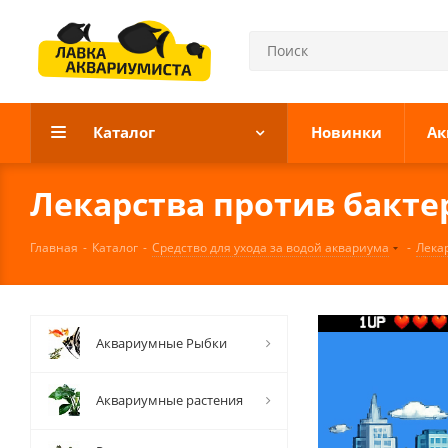
Каталог
Новинки
Ак
Лекарства против бакт
Главная
-
Каталог
-
Средство для ухода за водой аквариума
-
Лека
Аквариумные Рыбки
Аквариумные растения