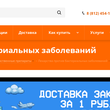
8 (812) 454-
ции
Доставка
Как купить
Услуги
ериальных заболеваний
рственные препараты
-
Лекарства против бактериальных заболеваний