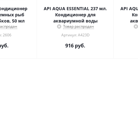
ондиционер
API AQUA ESSENTIAL 237 мл.
API AQU
умных рыб
Кондиционер для
Ко
ков, 50 мл
аквариумной воды
ак
распродан
Товар распродан
: 2606
Артикул: A423D
уб.
916
руб.