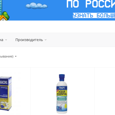
на
Производитель
бывание)