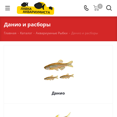
0
Данио и расборы
Главная
-
Каталог
-
Аквариумные Рыбки
-
Данио и расборы
Данио