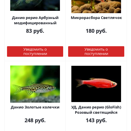
Данио рерио Арбузный
Микрорасбора Светлячок
модифицированный
83
руб.
180
руб.
Уведомить о
Уведомить о
поступлении
поступлении
Данио Золотые колечки
УД, Данио рерио (GloFish)
Розовый светящийся
248
руб.
143
руб.