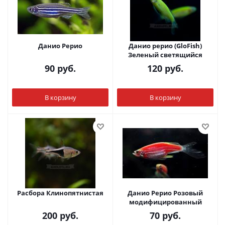
Данио Рерио
Данио рерио (GloFish)
Зеленый светящийся
90
руб.
120
руб.
В корзину
В корзину
Расбора Клинопятнистая
Данио Рерио Розовый
модифицированный
200
руб.
70
руб.