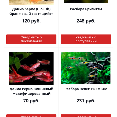
Данио рерио (GloFish)
Расбора Бригитты
Оранжевый светящийся
120
руб.
248
руб.
Уведомить о
Уведомить о
поступлении
поступлении
Данио Рерио Вишневый
Расбора Эспеи PREMIUM
модифицированный
70
руб.
231
руб.