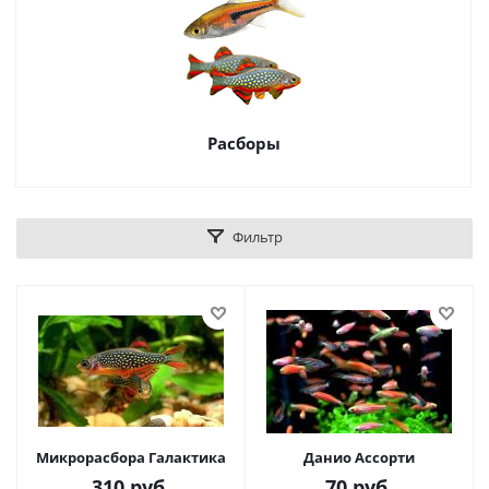
Расборы
Фильтр
Микрорасбора Галактика
Данио Ассорти
310
руб.
70
руб.