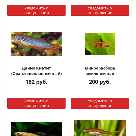
Уведомить о
Уведомить о
поступлении
поступлении
Данио Киатит
Микрорасбора
(Оранжевоплавничный)
земляничная
182
руб.
200
руб.
Уведомить о
Уведомить о
поступлении
поступлении