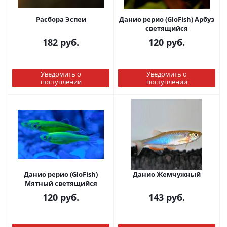
Расбора Эспеи
Данио рерио (GloFish) Арбуз
светящийся
182
руб.
120
руб.
Уведомить о
Уведомить о
поступлении
поступлении
Данио рерио (GloFish)
Данио Жемчужный
Мятный светящийся
120
руб.
143
руб.