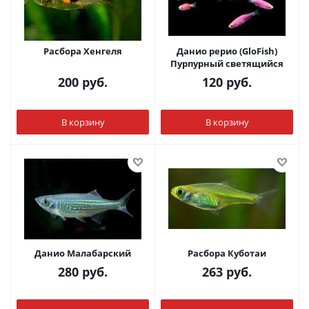
Расбора Хенгеля
Данио рерио (GloFish)
Пурпурный светящийся
200
руб.
120
руб.
В корзину
В корзину
Данио Малабарский
Расбора Куботаи
280
руб.
263
руб.