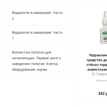
Водоросли в аквариуме. Часть
2
Водоросли в аквариуме. Часть
1
Волнистые попугаи для
Терраклин,
начинающих. Первые шаги к
средство д
заведению попугая. Клетка,
стёкол тер
оборудование, корма
известково
Товар 
Артикул
342
р