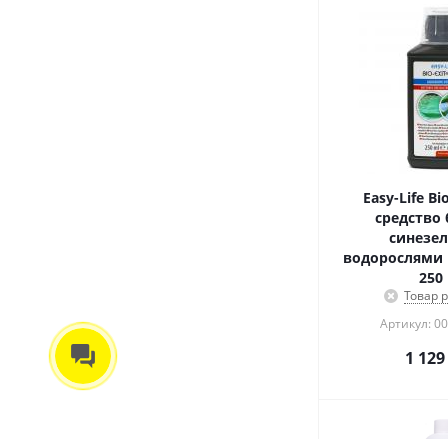
Easy-Life Bio
средство 
синезе
водорослями 
250
Товар 
Артикул: 0
1 129