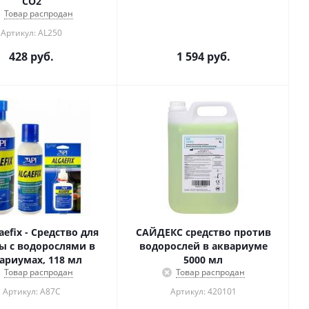
СО2
Товар распродан
Артикул: AL250
428
руб.
1 594
руб.
aefix - Средство для
САЙДЕКС средство против
ы с водорослями в
водорослей в аквариуме
ариумах, 118 мл
5000 мл
Товар распродан
Товар распродан
Артикул: A87C
Артикул: 420101