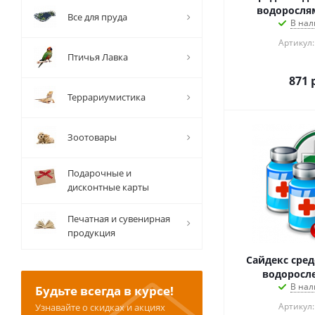
водорослям
Все для пруда
В нал
Артикул:
Птичья Лавка
871
р
Террариумистика
Зоотовары
Подарочные и
дисконтные карты
Печатная и сувенирная
продукция
Сайдекс сред
водоросле
В нал
Будьте всегда в курсе!
Артикул:
Узнавайте о скидках и акциях