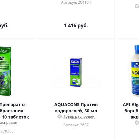
Артикул: 204164
уб.
1 416
руб.
- Препарат от
AQUACONS Против
API Alg
брастания
водорослей, 50 мл
борьб
Товар распродан
 10 таблеток
акв
распродан
Артикул: 2607
 770386