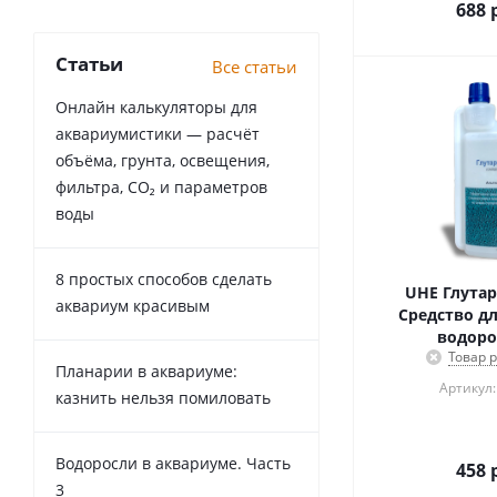
688
р
Статьи
Все статьи
Онлайн калькуляторы для
аквариумистики — расчёт
объёма, грунта, освещения,
фильтра, CO₂ и параметров
воды
8 простых способов сделать
UHE Глутар
аквариум красивым
Средство дл
водор
Товар 
Планарии в аквариуме:
Артикул:
казнить нельзя помиловать
Водоросли в аквариуме. Часть
458
р
3