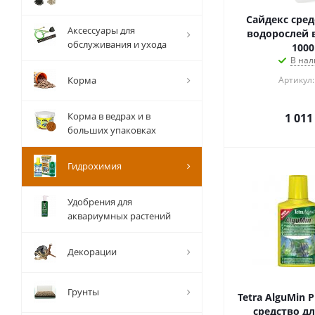
Сайдекс сред
Аксессуары для
водорослей 
обслуживания и ухода
1000
В нал
Корма
Артикул:
Корма в ведрах и в
1 011
больших упаковках
Гидрохимия
Удобрения для
аквариумных растений
Декорации
Грунты
Tetra AlguMin P
средство дл