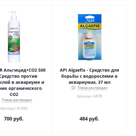
R Альгицид+СО2 500
API Algaefix - Средство для
 Средство против
борьбы с водорослями в
слей в аквариуме и
аквариумах, 37 мл
Товар распродан
ник органического
СО2
Артикул: A87B
Товар распродан
Артикул: AL500
700
руб.
484
руб.