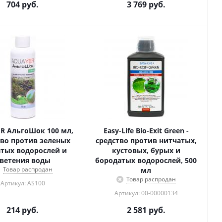
704
руб.
3 769
руб.
R АльгоШок 100 мл,
Easy-Life Bio-Exit Green -
во против зеленых
средство против нитчатых,
тых водорослей и
кустовых, бурых и
ветения воды
бородатых водорослей, 500
Товар распродан
мл
Товар распродан
Артикул: AS100
Артикул: 00-00000134
214
руб.
2 581
руб.