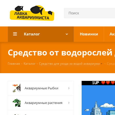
Каталог
Новинки
Ак
Средство от водорослей
Главная
-
Каталог
-
Средство для ухода за водой аквариума
-
Сред
Аквариумные Рыбки
Аквариумные растения