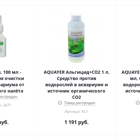
 100 мл -
AQUAYER Альгицид+СО2 1 л,
AQUAYE
ля очистки
Средство против
мл,
рариума от
водорослей в аквариуме и
водоро
го налёта
источник органического
источ
распродан
СО2
Товар распродан
: 2871
Артикул: AL1
уб.
1 191
руб.