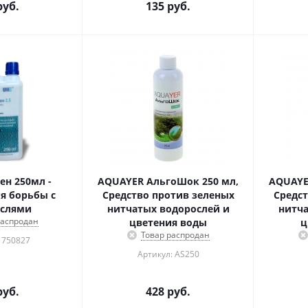
уб.
135
руб.
ен 250мл -
AQUAYER АльгоШок 250 мл,
AQUAYE
я борьбы с
Средство против зеленых
Средст
ослями
нитчатых водорослей и
нитча
распродан
цветения воды
ц
Товар распродан
 750827
Артикул: AS250
уб.
428
руб.