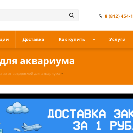
8 (812) 454-
ции
Доставка
Как купить
Услуги
 для аквариума
ство от водорослей для аквариума