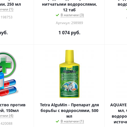
и, 250 мл
нитчатыми водорослями,
вод
ичии (1)
12 таб
В наличии (3)
 198753
Артикул: 298989
уб.
1 074
руб.
ство против
Tetra AlguMin - Препарат для
AQUAYE
й, 150мл
борьбы с водорослями, 500
мл,
ичии (4)
мл
водоро
В наличии (1)
источ
 420088