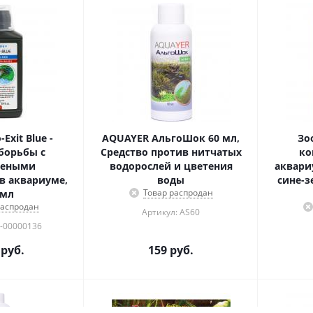
-Exit Blue -
AQUAYER АльгоШок 60 мл,
Зо
борьбы с
Средство против нитчатых
ко
леными
водорослей и цветения
аквари
в аквариуме,
воды
сине-з
Товар распродан
 мл
распродан
Артикул: AS60
0-00000136
руб.
159
руб.