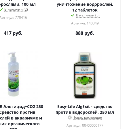
орослями, 100 мл
уничтожение водорослей,
В наличии (2)
12 таблеток
В наличии (5)
Артикул: 770416
Артикул: 140349
417
руб.
888
руб.
R Альгицид+СО2 250
Easy-Life AlgExit - средство
 Средство против
против водорослей, 250 мл
Товар распродан
слей в аквариуме и
ник органического
Артикул: 00-00000177