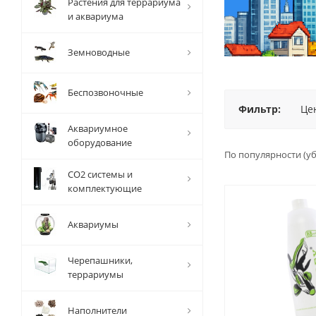
Растения для террариума
и аквариума
Земноводные
Беспозвоночные
Фильтр:
Це
Аквариумное
оборудование
По популярности (у
СО2 системы и
комплектующие
Аквариумы
Черепашники,
террариумы
Наполнители