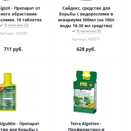
Algizit - Препарат от
Сайдекс, средство для
ного обрастания
борьбы с водорослями в
слями, 10 таблеток
аквариуме 500мл (на 100л
В наличии (5)
воды 10-30 мл средства)
В наличии (9)
Артикул: 333543
Артикул: 420071
711
руб.
628
руб.
 AlguMin - Препарат
Tetra Algetten -
ство для борьбы с
Профилактика и