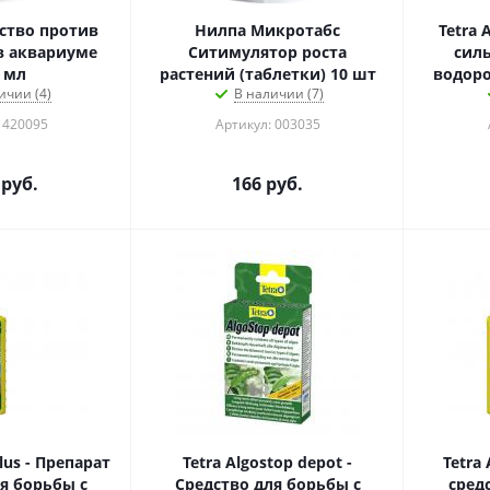
ство против
Нилпа Микротабс
Tetra 
в аквариуме
Ситимулятор роста
силь
 мл
растений (таблетки) 10 шт
водоро
ичии (4)
В наличии (7)
 420095
Артикул: 003035
руб.
166
руб.
lus - Препарат
Tetra Algostop depot -
Tetra
я борьбы с
Средство для борьбы с
сред