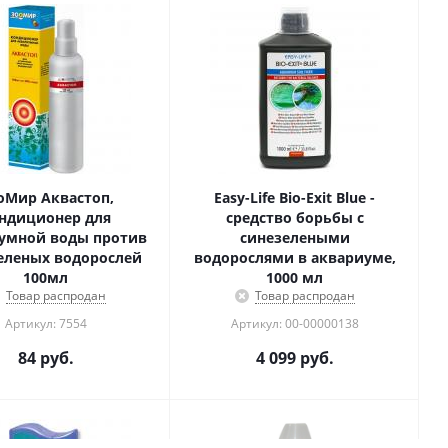
оМир Аквастоп,
Easy-Life Bio-Exit Blue -
ндиционер для
средство борьбы с
умной воды против
синезелеными
еленых водорослей
водорослями в аквариуме,
100мл
1000 мл
Товар распродан
Товар распродан
Артикул: 7554
Артикул: 00-00000138
84
руб.
4 099
руб.