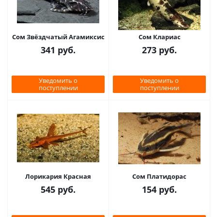
Сом Звёздчатый Агамиксис
Сом Клариас
341
руб.
273
руб.
Уведомить о
Уведомить о
поступлении
поступлении
Лорикария Красная
Сом Платидорас
545
руб.
154
руб.