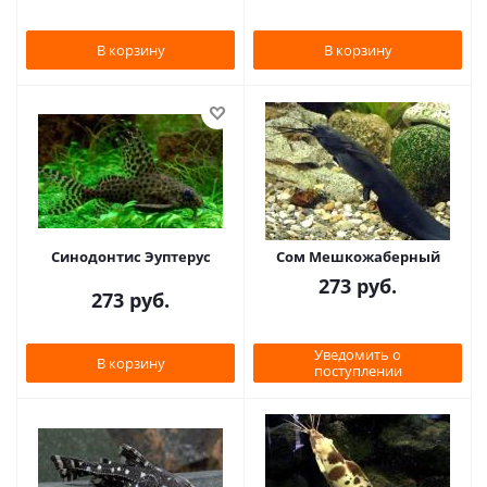
В корзину
В корзину
Синодонтис Эуптерус
Сом Мешкожаберный
273
руб.
273
руб.
Уведомить о
В корзину
поступлении