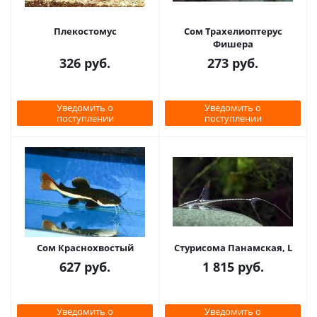
Плекостомус
Сом Трахелиоптерус
Фишера
326
руб.
273
руб.
Уведомить о
Уведомить о
поступлении
поступлении
Сом Краснохвостый
Стурисома Панамская, L
627
руб.
1 815
руб.
Уведомить о
Уведомить о