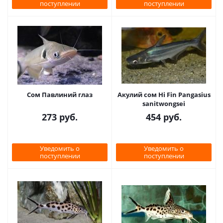
поступлении
поступлении
Сом Павлиний глаз
Акулий сом Hi Fin Pangasius
sanitwongsei
273
руб.
454
руб.
Уведомить о
Уведомить о
поступлении
поступлении