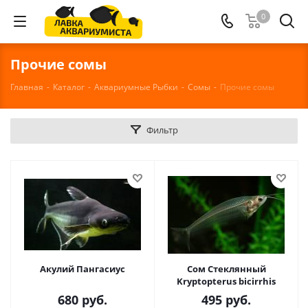
0
Прочие сомы
Главная
-
Каталог
-
Аквариумные Рыбки
-
Сомы
-
Прочие сомы
Фильтр
Акулий Пангасиус
Сом Стеклянный
Kryptopterus bicirrhis
680
руб.
495
руб.