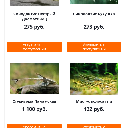
Синодонтис Пестрый
Синодонтис Кукушка
Далматинец
275
руб.
273
руб.
Уведомить о
Уведомить о
поступлении
поступлении
Стурисома Панамская
Мистус полосатый
1 100
руб.
132
руб.
Уведомить о
Уведомить о