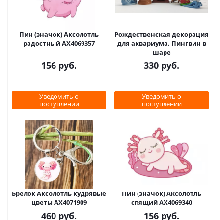
Пин (значок) Аксолотль
Рождественская декорация
радостный AX4069357
для аквариума. Пингвин в
шаре
156
руб.
330
руб.
Уведомить о
Уведомить о
поступлении
поступлении
Брелок Аксолотль кудрявые
Пин (значок) Аксолотль
цветы AX4071909
спящий AX4069340
460
руб.
156
руб.