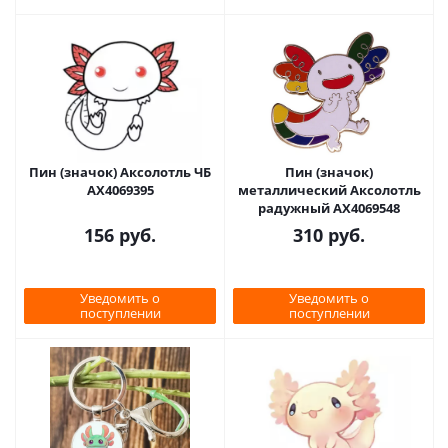
Пин (значок) Аксолотль ЧБ
Пин (значок)
AX4069395
металлический Аксолотль
радужный AX4069548
156
руб.
310
руб.
Уведомить о
Уведомить о
поступлении
поступлении