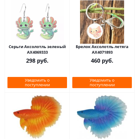
Серьги Аксолотль зеленый
Брелок Аксолотль летяга
AX4069333
AX4071893
298
руб.
460
руб.
Уведомить о
Уведомить о
поступлении
поступлении