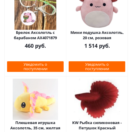
Брелок Аксолотль с
Мини подушка Аксолотль,
барабаном AX4071879
20 см, розовая
460
руб.
1 514
руб.
Уведомить о
Уведомить о
поступлении
поступлении
Плюшевая игрушка
KW Рыбка силиконовая -
Аксолотль, 35 см, желтая
Петушок Красный