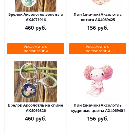
Брелок Аксолотль зеленый
Пин (значок) Аксолотль
AX4071916
летяга AX4069425
460
руб.
156
руб.
Уведомить о
Уведомить о
поступлении
поступлении
Брелок Аксолотль на спине
Пин (значок) Аксолотль
AX4069326
кудрявые цветы AX4069401
460
руб.
156
руб.