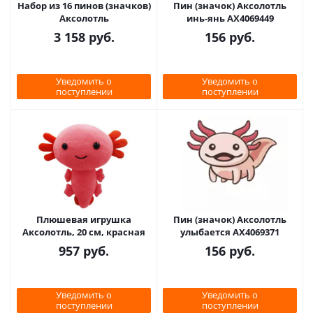
Набор из 16 пинов (значков)
Пин (значок) Аксолотль
Аксолотль
инь-янь AX4069449
3 158
руб.
156
руб.
Уведомить о
Уведомить о
поступлении
поступлении
Плюшевая игрушка
Пин (значок) Аксолотль
Аксолотль, 20 см, красная
улыбается AX4069371
957
руб.
156
руб.
Уведомить о
Уведомить о
поступлении
поступлении