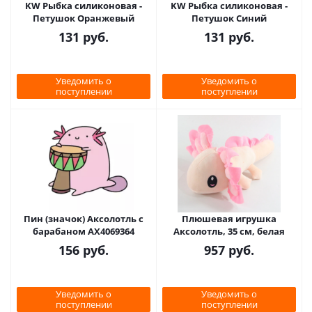
KW Рыбка силиконовая -
KW Рыбка силиконовая -
Петушок Оранжевый
Петушок Синий
131
руб.
131
руб.
Уведомить о
Уведомить о
поступлении
поступлении
Пин (значок) Аксолотль с
Плюшевая игрушка
барабаном AX4069364
Аксолотль, 35 см, белая
156
руб.
957
руб.
Уведомить о
Уведомить о
поступлении
поступлении