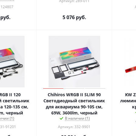
Артикул: 289-011
 124807
руб.
5 076
руб.
RGB II 120
Chihiros WRGB II SLIM 90
KW Z
 светильник
Светодиодный светильник
люмине
 120-135 см,
для аквариума 90-105 см,
к
lm, черный
69W, 3600lm, черный
ичии (1)
В наличии (1)
331-91201
Артикул: 332-9901