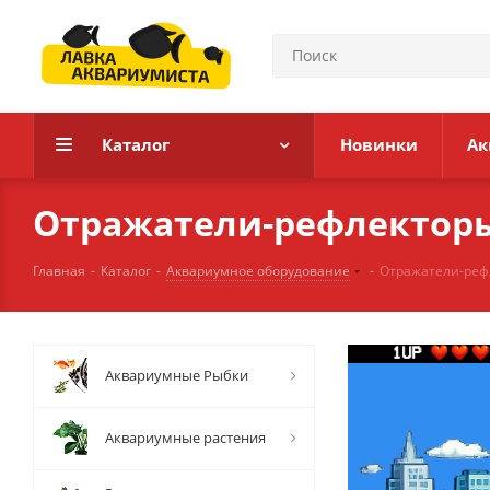
Каталог
Новинки
Ак
Отражатели-рефлекторы
Главная
-
Каталог
-
Аквариумное оборудование
-
Отражатели-рефл
Аквариумные Рыбки
Аквариумные растения