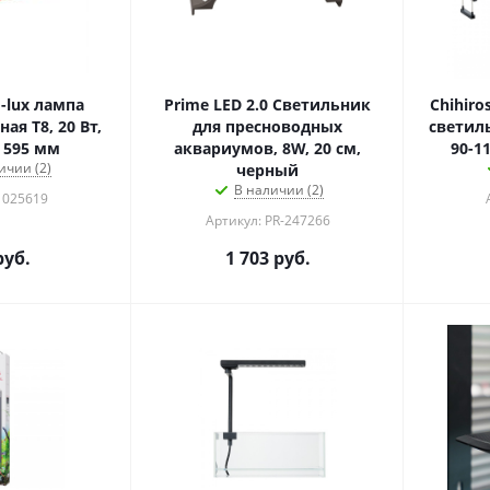
-lux лампа
Prime LED 2.0 Светильник
Chihir
я Т8, 20 Вт,
для пресноводных
светил
 595 мм
аквариумов, 8W, 20 см,
90-1
ичии (2)
черный
В наличии (2)
 025619
Артикул: PR-247266
уб.
1 703
руб.