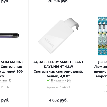
0
руб.
20 394
руб.
 SLIM MARINE
AQUAEL LEDDY SMART PLANT
JBL 
 Светильник
DAY&NIGHT 4.8W
Люмине
 длиной 100-
Светильник светодиодный,
дневно
 см
белый, 4,8 Вт
морск
ичии (1)
В наличии (4)
 115560
Артикул: 124223
Ар
6
руб.
4 632
руб.