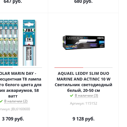
647
руб.
680
руб.
SOLAR MARIN DAY -
AQUAEL LEDDY SLIM DUO
сцентная Т8 лампа
MARINE AND ACTINIC 10 W
го белого цвета для
Светильник светодиодный
их аквариумов, 58
белый, 20-50 см
В наличии (3)
ватт
В наличии (2)
Артикул: 115152
тикул: JBL6160600
3 709
руб.
9 128
руб.