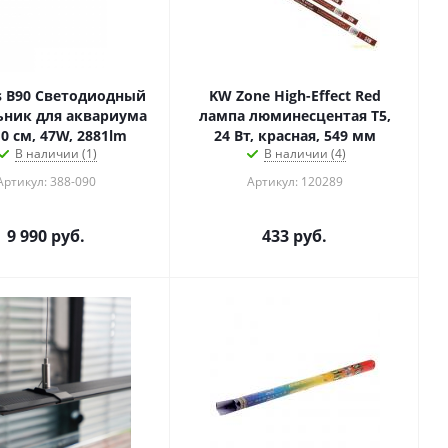
os B90 Светодиодный
KW Zone High-Effect Red
ьник для аквариума
лампа люминесцентая Т5,
10 см, 47W, 2881lm
24 Вт, красная, 549 мм
В наличии (1)
В наличии (4)
Артикул: 388-090
Артикул: 120289
9 990
руб.
433
руб.