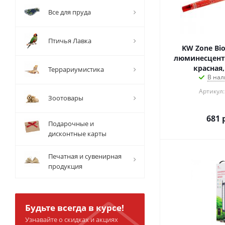
Все для пруда
Птичья Лавка
KW Zone Bio
люминесцентна
красная,
Террариумистика
В нал
Артикул:
Зоотовары
681
р
Подарочные и
дисконтные карты
Печатная и сувенирная
продукция
Будьте всегда в курсе!
Узнавайте о скидках и акциях