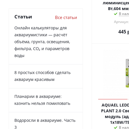
люминисцентная
Вт,604 мм
В нал
Статьи
Все статьи
Артикул:
Онлайн калькуляторы для
445
р
аквариумистики — расчёт
объёма, грунта, освещения,
фильтра, CO₂ и параметров
воды
8 простых способов сделать
аквариум красивым
Планарии в аквариуме:
казнить нельзя помиловать
AQUAEL LEDD
PLANT 2.0 С
модуль (ад
Водоросли в аквариуме. Часть
1x18W/T5
3
В нал