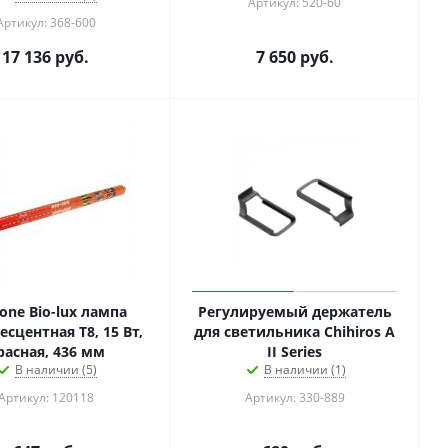
Артикул: 520-60
Артикул: 368-600
17 136
руб.
7 650
руб.
one Bio-lux лампа
Регулируемый держатель
сцентная Т8, 15 Вт,
для светильника Chihiros А
расная, 436 мм
II Series
В наличии (5)
В наличии (1)
Артикул: 120118
Артикул: 330-889