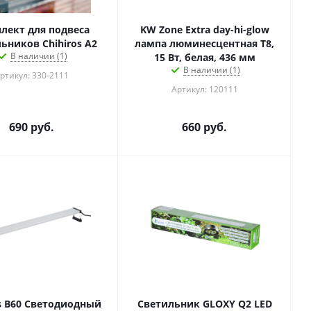
лект для подвеса
KW Zone Extra day-hi-glow
ьников Chihiros A2
лампа люминесцентная Т8,
В наличии (1)
15 Вт, белая, 436 мм
В наличии (1)
ртикул: 330-2111
Артикул: 120111
690
руб.
660
руб.
os B60 Светодиодный
Светильник GLOXY Q2 LED