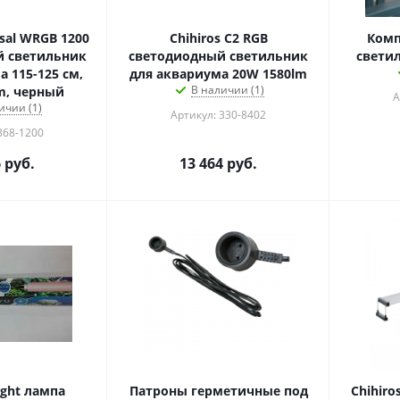
rsal WRGB 1200
Chihiros C2 RGB
Комп
 светильник
светодиодный светильник
светил
 115-125 см,
для аквариума 20W 1580lm
В наличии (1)
m, черный
А
ичии (1)
Артикул: 330-8402
368-1200
6
руб.
13 464
руб.
ight лампа
Патроны герметичные под
Chihir