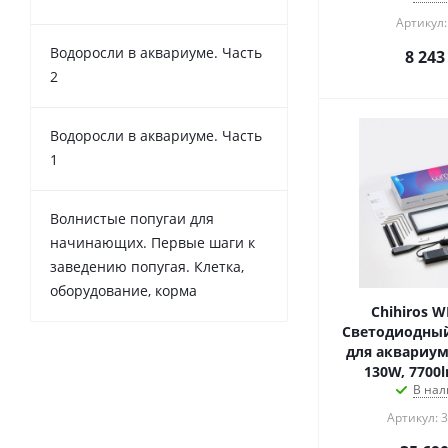
Артикул:
Водоросли в аквариуме. Часть
8 243
2
Водоросли в аквариуме. Часть
1
Волнистые попугаи для
начинающих. Первые шаги к
заведению попугая. Клетка,
оборудование, корма
Chihiros W
Светодиодный
для аквариума
130W, 7700
В нал
Артикул: 