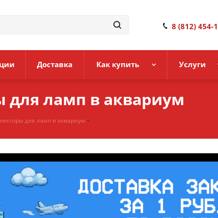
8 (812) 454-
ции
Доставка
Как купить
Услуги
 для ламп в аквариум
екторы для ламп в аквариум