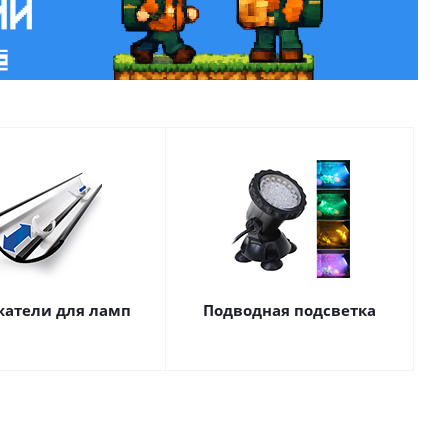
атели для ламп
Подводная подсветка