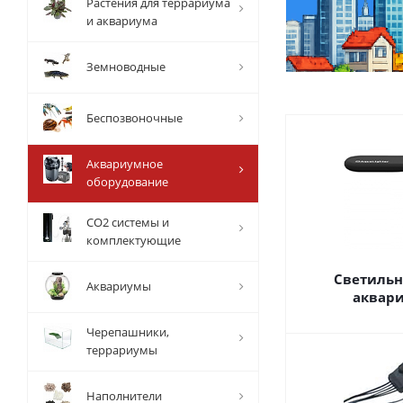
Растения для террариума
и аквариума
Земноводные
Беспозвоночные
Аквариумное
оборудование
СО2 системы и
комплектующие
Светильн
Аквариумы
аквар
Черепашники,
террариумы
Наполнители