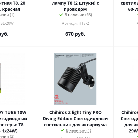
 Т8, 20
лампу Т8 (2 штуки) с
светил
, красная
проводом
60-7
ичии (1)
В наличии (63)
 SL-20W
Артикул: ПТ8-2
уб.
670
руб.
Y TUBE 10W
Chihiros Z light Tiny PRO
Chihiro
ветодиодный
Diving Edition Светодиодный
Светод
аптеры: T8
светильник для аквариума
для а
В наличии (1)
 1x24W)
29W
ичии (3)