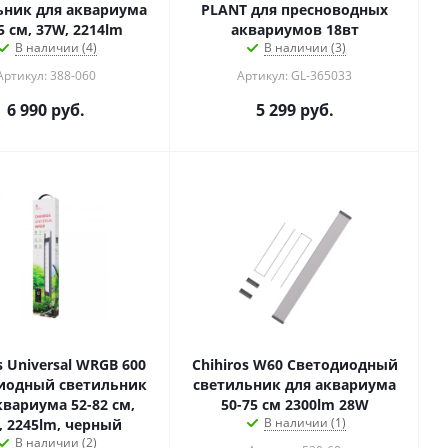
ьник для аквариума
PLANT для пресноводных
5 см, 37W, 2214lm
аквариумов 18вт
В наличии (4)
В наличии (3)
Артикул: 388-060
Артикул: GL-365033
6 990
руб.
5 299
руб.
s Universal WRGB 600
Chihiros W60 Светодиодный
иодный светильник
светильник для аквариума
квариума 52-82 см,
50-75 см 2300lm 28W
В наличии (1)
, 2245lm, черный
В наличии (2)