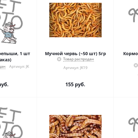
епыши, 1 шт
Мучной червь (~50 шт) 5гр
Кормо
Товар распродан
аказ)
дан
Артикул: JK
Артикул: JK19
уб.
155
руб.