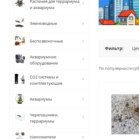
Растения для террариума
и аквариума
Земноводные
Беспозвоночные
Фильтр:
Це
Аквариумное
оборудование
По популярности (у
СО2 системы и
комплектующие
Аквариумы
Черепашники,
террариумы
Наполнители