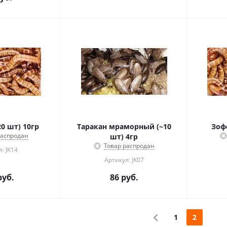
0 шт) 10гр
Таракан мраморный (~10
Зофо
распродан
шт) 4гр
Товар распродан
: JK14
Артикул: JK07
уб.
86
руб.
1
2