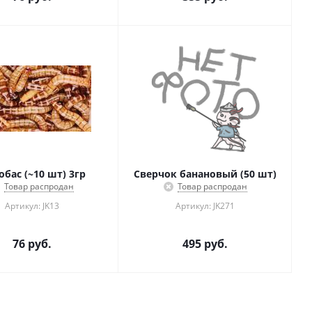
бас (~10 шт) 3гр
Сверчок банановый (50 шт)
Товар распродан
Товар распродан
Артикул: JK13
Артикул: JK271
76
руб.
495
руб.