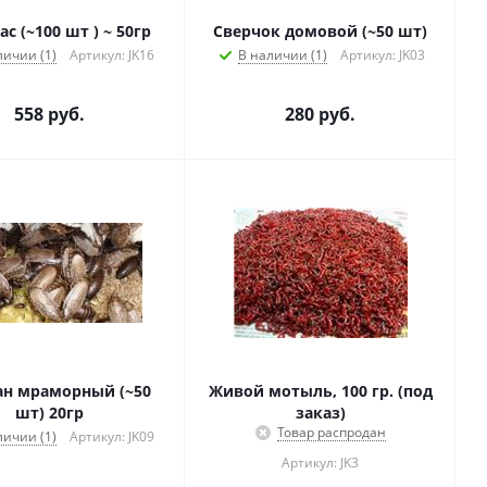
с (~100 шт ) ~ 50гр
Сверчок домовой (~50 шт)
личии (1)
Артикул: JK16
В наличии (1)
Артикул: JK03
558
руб.
280
руб.
ан мраморный (~50
Живой мотыль, 100 гр. (под
шт) 20гр
заказ)
Товар распродан
личии (1)
Артикул: JK09
Артикул: JK3