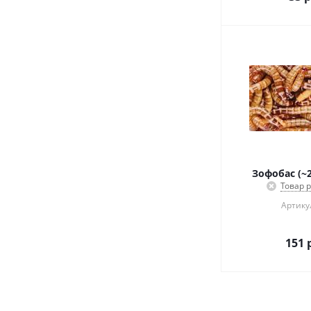
Зофобас (~2
Товар 
Артикул
151
р