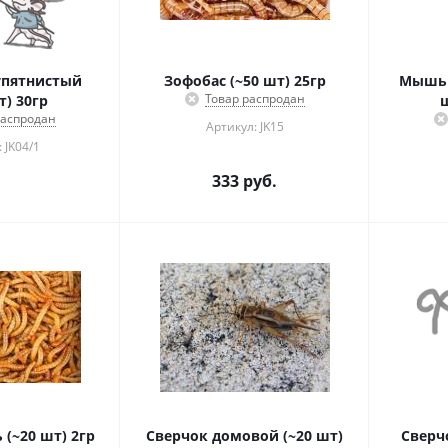
упятнистый
Зофобас (~50 шт) 25гр
Мышь 
Товар распродан
т) 30гр
ш
распродан
Артикул: JK15
 JK04/1
333
руб.
(~20 шт) 2гр
Сверчок домовой (~20 шт)
Сверч