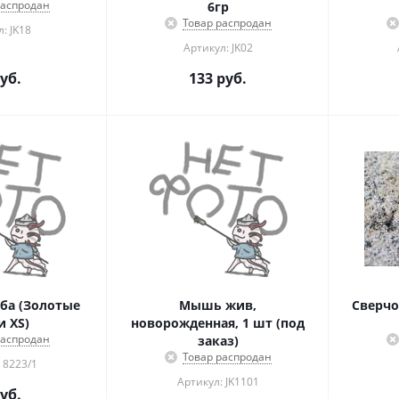
распродан
6гр
Товар распродан
: JK18
Артикул: JK02
уб.
133
руб.
ба (Золотые
Мышь жив,
Сверчок д
 XS)
новорожденная, 1 шт (под
распродан
заказ)
Товар распродан
 8223/1
Артикул: JK1101
уб.