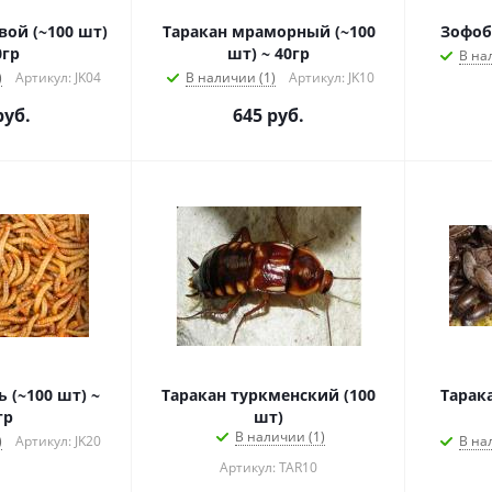
00 шт)
Таракан мраморный (~100
Зофоба
0гр
шт) ~ 40гр
В на
)
Артикул: JK04
В наличии (1)
Артикул: JK10
уб.
645
руб.
 (~100 шт) ~
Таракан туркменский (100
Тарак
гр
шт)
В наличии (1)
)
Артикул: JK20
В на
Артикул: TAR10