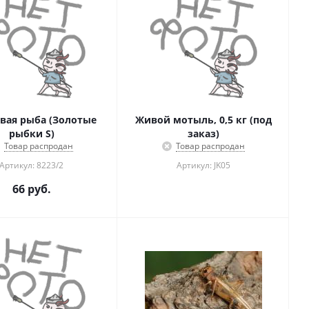
вая рыба (Золотые
Живой мотыль, 0,5 кг (под
рыбки S)
заказ)
Товар распродан
Товар распродан
Артикул: 8223/2
Артикул: JK05
66
руб.