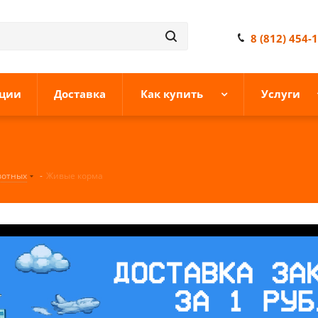
8 (812) 454-
ции
Доставка
Как купить
Услуги
вотных
-
Живые корма