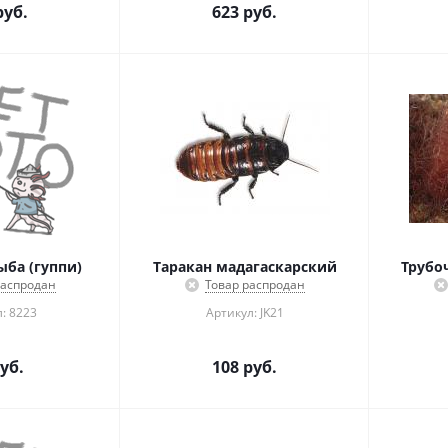
уб.
623
руб.
ба (гуппи)
Таракан мадагаскарский
Трубо
распродан
Товар распродан
: 8223
Артикул: JK21
уб.
108
руб.