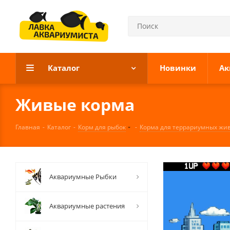
Каталог
Новинки
Ак
Живые корма
Главная
-
Каталог
-
Корм для рыбок
-
Корма для террариумных жи
Аквариумные Рыбки
Аквариумные растения