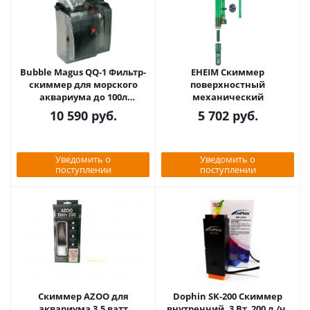
Bubble Magus QQ-1 Фильтр-
EHEIM Скиммер
скиммер для морского
поверхностный
аквариума до 100л
механический
(145х110х265) 8W
10 590
руб.
5 702
руб.
Уведомить о
Уведомить о
поступлении
поступлении
Скиммер AZOO для
Dophin SK-200 Скиммер
аквариума 3,5 ватт
внутренний, 3 Вт, 200 л./ч.