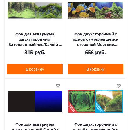
Фон для аквариума
Фон двухсторонний с
двухсторонний
одной самоклеящейся
Затопленный лес/Камни с
стороной Морские
растениями 30х60см
кораллы/Подводный мир
315
руб.
656
руб.
(9086/9087)
50x100см 9096-1+/9097
В корзину
В корзину
Фон для аквариума
Фон двухсторонний с
двухсторонний Синий /
одной самоклеящейся