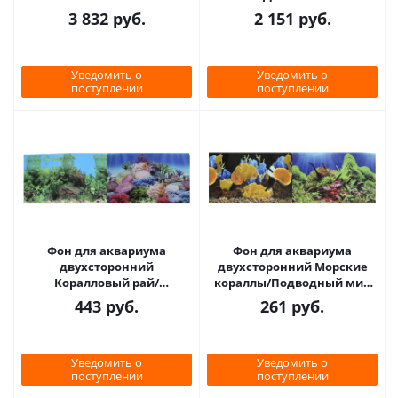
МИСТИКА 45см*15м
3 832
руб.
2 151
руб.
Уведомить о
Уведомить о
поступлении
поступлении
Фон для аквариума
Фон для аквариума
двухсторонний
двухсторонний Морские
Коралловый рай/
кораллы/Подводный мир
Подводный пейзаж
30х60см (9096-1/9097)
443
руб.
261
руб.
50х100см (9099/9031)
Уведомить о
Уведомить о
поступлении
поступлении