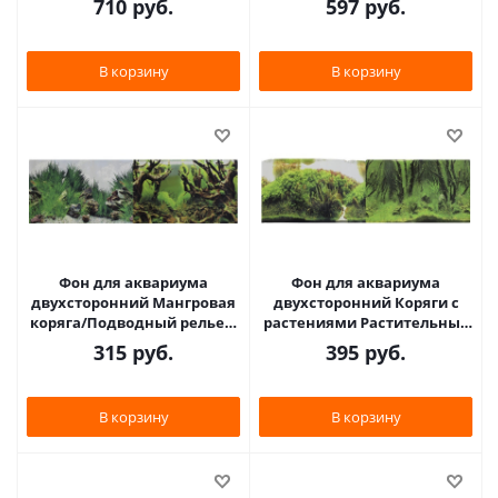
710
руб.
597
руб.
(9086/9087)
В корзину
В корзину
Фон для аквариума
Фон для аквариума
двухсторонний Мангровая
двухсторонний Коряги с
коряга/Подводный рельеф
растениями Растительные
30х60см (9098/9030)
холмы 30х60см (9084/9085)
315
руб.
395
руб.
В корзину
В корзину