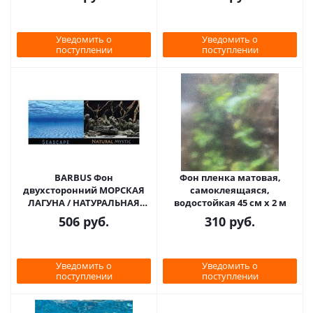
Уведомить о
Уведомить о
поступлении
поступлении
BARBUS Фон
Фон пленка матовая,
двухсторонний МОРСКАЯ
самоклеящаяся,
ЛАГУНА / НАТУРАЛЬНАЯ
водостойкая 45 см х 2 м
МИСТИКА 100см, 1 м
506
руб.
310
руб.
Уведомить о
Уведомить о
поступлении
поступлении