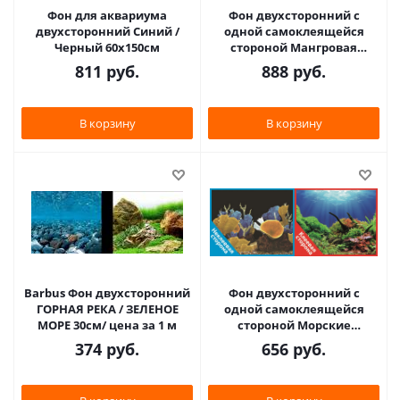
Фон для аквариума
Фон двухсторонний с
двухсторонний Синий /
одной самоклеящейся
Черный 60х150см
стороной Мангровая
коряга/Подводный рельеф
811
руб.
888
руб.
50x100см 9030/909
В корзину
В корзину
Barbus Фон двухсторонний
Фон двухсторонний с
ГОРНАЯ РЕКА / ЗЕЛЕНОЕ
одной самоклеящейся
МОРЕ 30см/ цена за 1 м
стороной Морские
кораллы/Подводный мир
374
руб.
656
руб.
50x100см 9096-1/9097+