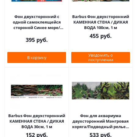
Фон двухсторонний с
Barbus Фон двухсторонний
одной самоклеящейся
КАМЕННАЯ СТЕНА / ДИКАЯ
стороной Синее море/
ВОДА 100см, 1 м
Растительный пейзаж
455
руб.
30x60см 9063+/9071
395
руб.
Уведомить о
В корзину
поступлении
Barbus Фон двухсторонний
Фон для аквариума
КАМЕННАЯ СТЕНА / ДИКАЯ
двухсторонний Мангровая
ВОДА 30см, 1 м
коряга/Подводный рельеф
50х100см (9098/9030)
152
руб.
533
руб.