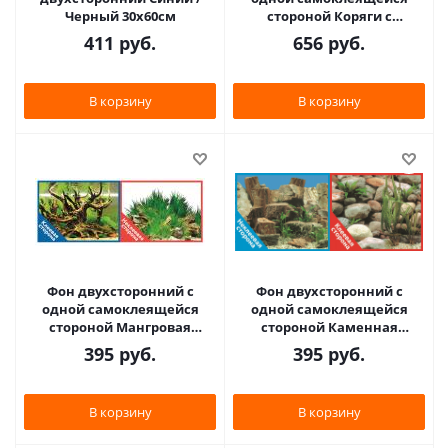
Черный 30х60см
стороной Коряги с
растениями/Растительные
411
руб.
656
руб.
холмы 50x100см 908
В корзину
В корзину
Фон двухсторонний с
Фон двухсторонний с
одной самоклеящейся
одной самоклеящейся
стороной Мангровая
стороной Каменная
коряга/Подводный рельеф
терасса/Каменный рельеф
395
руб.
395
руб.
30x60см 9030/9098
30x60см 9023/9025+
В корзину
В корзину