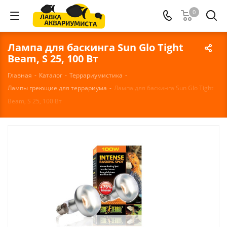
0
Лампа для баскинга Sun Glo Tight
Beam, S 25, 100 Вт
Главная
-
Каталог
-
Террариумистика
-
Лампы греющие для террариума
-
Лампа для баскинга Sun Glo Tight
Beam, S 25, 100 Вт