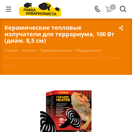
0
Керамические тепловые
излучатели для террариума, 100 Вт
(диам. 8,5 см)
Главная
-
Каталог
-
Террариумистика
-
Оборудование
-
Керамические тепловые излучатели для террариума, 100 Вт (диам.
8,5 см)