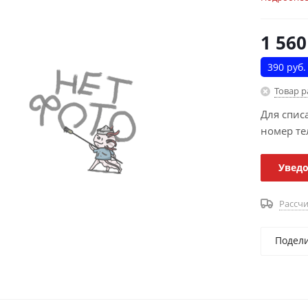
1 560
390 руб.
Товар 
Для спис
номер те
Уведо
Рассчи
Подел