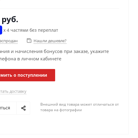
руб.
х 4 частями без переплат
распродан
Нашли дешевле?
ания и начисления бонусов при заказе, укажите
лефона в личном кабинете
мить о поступлении
тать доставку
Внешний вид товара может отличаться от
иться
товара на фотографии