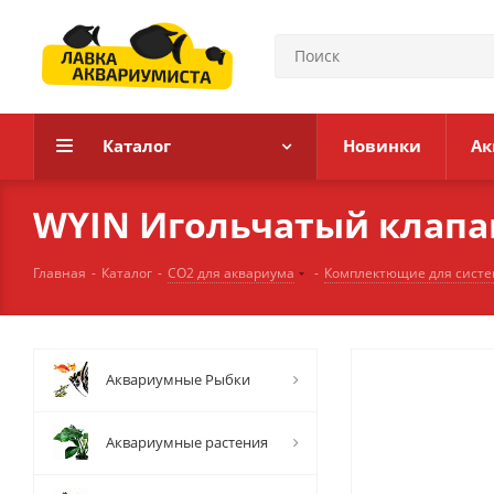
Каталог
Новинки
Ак
WYIN Игольчатый клапан
Главная
-
Каталог
-
СО2 для аквариума
-
Комплектющие для систе
Аквариумные Рыбки
Аквариумные растения