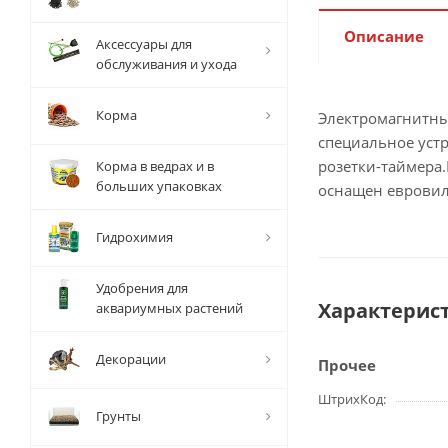
Описание
Аксессуары для
обслуживания и ухода
Корма
Электромагнитный
специальное уст
розетки-таймера
Корма в ведрах и в
больших упаковках
оснащен евровил
Гидрохимия
Удобрения для
Характерис
аквариумных растений
Декорации
Прочее
ШтрихКод
Грунты