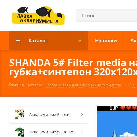
Каталог
Новинки
Ак
SHANDA 5# Filter media
губка+синтепон 320х120х
Главная
-
Каталог
-
Наполнитель для аквариумного фильтра
-
Син
Аквариумные Рыбки
Аквариумные растения