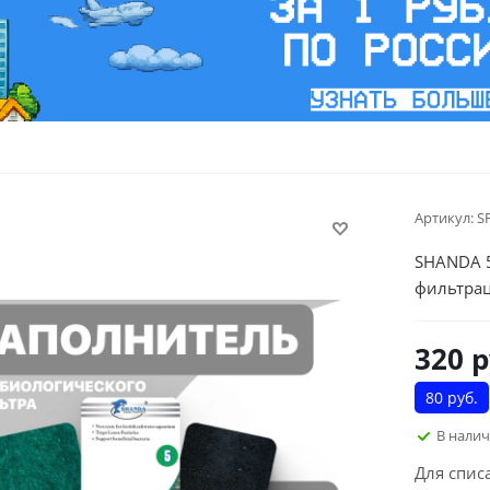
Артикул:
S
SHANDA 5
фильтрац
320
р
80 руб.
В нали
Для спис