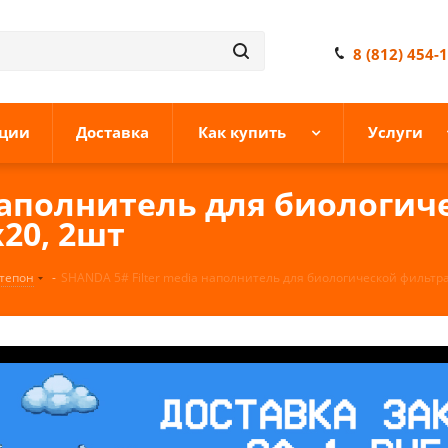
8 (812) 454-
ции
Доставка
Как купить
Услуги
 наполнитель для биологи
20, 2шт
тепон
-
SHANDA 5# Filter media наполнитель для биологической фильтр