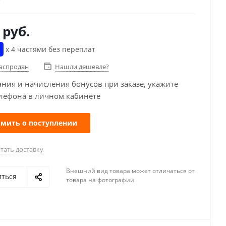
руб.
х 4 частями без переплат
распродан
Нашли дешевле?
ания и начисления бонусов при заказе, укажите
лефона в личном кабинете
мить о поступлении
тать доставку
Внешний вид товара может отличаться от
иться
товара на фотографии