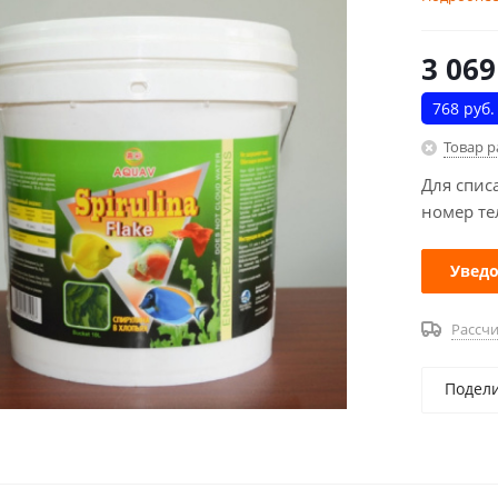
3 069
768 руб.
Товар 
Для спис
номер те
Уведо
Рассчи
Подел