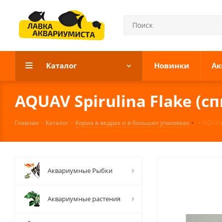
Каталог
Новинки
Ак
AQUAV Spirulina Flake (с
Главная
-
Каталог
-
Корма в ведрах и в больших упаковках
-
AQUAV 
Аквариумные Рыбки
Аквариумные растения