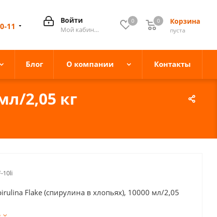
Войти
Корзина
0
0
0
10-11
Мой кабинет
пуста
Блог
О компании
Контакты
мл/2,05 кг
-10li
rulina Flake (спирулина в хлопьях), 10000 мл/2,05
е