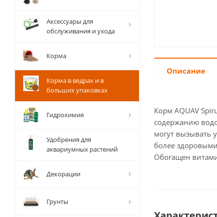
Аксессуары для
обслуживания и ухода
Корма
Описание
Корма в ведрах и в
больших упаковках
Корм AQUAV Spiru
Гидрохимия
содержанию водо
могут вызывать 
Удобрения для
более здоровыми,
аквариумных растений
Обогащен витам
Декорации
Грунты
Характерис