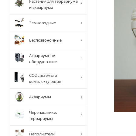
Растения для террариума
и аквариума
Земноводные
Беспозвоночные
Аквариумное
оборудование
СО2 системы и
комплектующие
Аквариумы
Черепашники,
террариумы
Наполнители