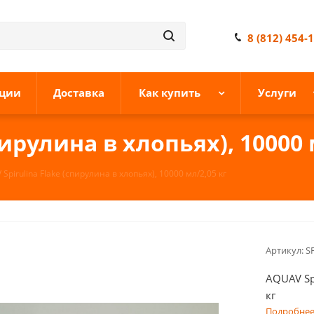
8 (812) 454-
ции
Доставка
Как купить
Услуги
пирулина в хлопьях), 10000 
Spirulina Flake (спирулина в хлопьях), 10000 мл/2,05 кг
Артикул:
SF
AQUAV Spi
кг
Подробне