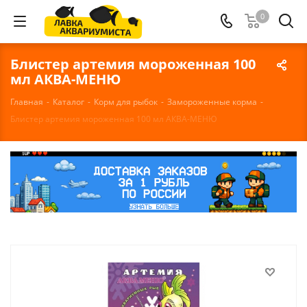
0
Блистер артемия мороженная 100
мл АКВА-МЕНЮ
Главная
-
Каталог
-
Корм для рыбок
-
Замороженные корма
-
Блистер артемия мороженная 100 мл АКВА-МЕНЮ