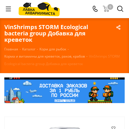
0
VinShrimps STORM Ecological
bacteria group Добавка для
креветок
Главная
-
Каталог
-
Корм для рыбок
-
Корма и витамины для креветок, раков, крабов
-
VinShrimps STORM
Ecological bacteria group Добавка для креветок