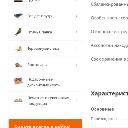
Сбалансированный
Все для пруда
Особенность: соо
Отборные ингред
Птичья Лавка
Аксолотли наход
Террариумистика
Срок хранения в з
Зоотовары
Подарочные и
дисконтные карты
Характерис
Печатная и сувенирная
продукция
Основные
Производитель
Будьте всегда в курсе!