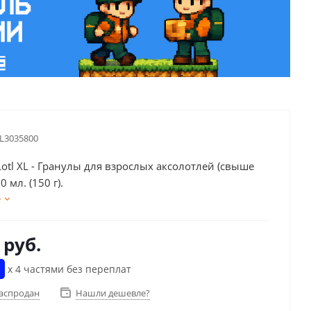
BL3035800
Lotl XL - Гранулы для взрослых аксолотлей (свыше
0 мл. (150 г).
е
руб.
х 4 частями без переплат
распродан
Нашли дешевле?