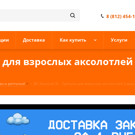
8 (812) 454-
ции
Доставка
Как купить
Услуги
ы для взрослых аксолотлей 
ах и рептилий
-
JBL NovoLotl XL - Гранулы для взрослых аксолотлей (свыше 