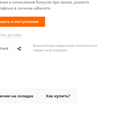
ания и начисления бонусов при заказе, укажите
лефона в личном кабинете
мить о поступлении
тать доставку
Внешний вид товара может отличаться от
иться
товара на фотографии
ичие на складах
Как купить?