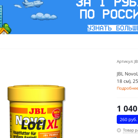
Артикул:
J
JBL Novo
18 см), 25
Подробне
1 040
260 руб.
Товар 