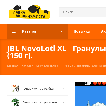
Каталог
Новинки
Ак
JBL NovoLotl XL - Гранул
(150 г).
Главная
-
Каталог
-
Корм для рыбок
-
Корма и витамины для череп
Аквариумные Рыбки
Аквариумные растения