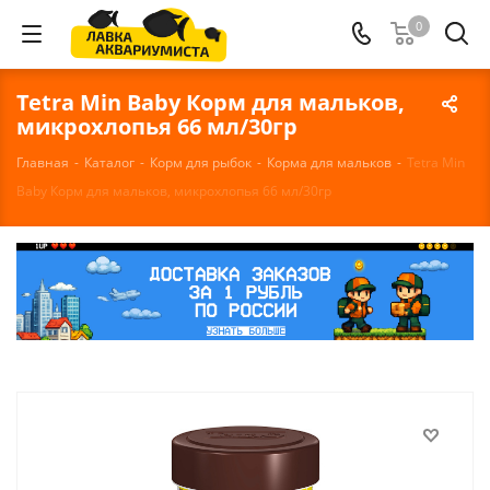
0
Tetra Min Baby Корм для мальков,
микрохлопья 66 мл/30гр
Главная
-
Каталог
-
Корм для рыбок
-
Корма для мальков
-
Tetra Min
Baby Корм для мальков, микрохлопья 66 мл/30гр