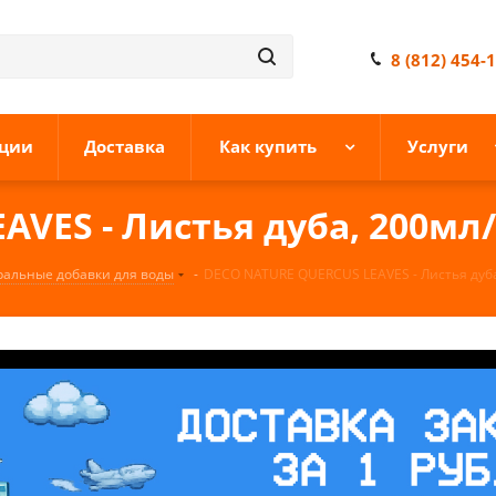
8 (812) 454-
ции
Доставка
Как купить
Услуги
VES - Листья дуба, 200мл/
ральные добавки для воды
-
DECO NATURE QUERCUS LEAVES - Листья дуба