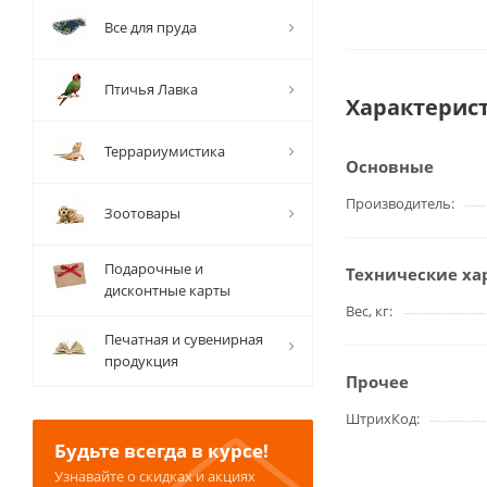
Все для пруда
Птичья Лавка
Характерис
Террариумистика
Основные
Производитель
Зоотовары
Подарочные и
Технические ха
дисконтные карты
Вес, кг
Печатная и сувенирная
продукция
Прочее
ШтрихКод
Будьте всегда в курсе!
Узнавайте о скидках и акциях