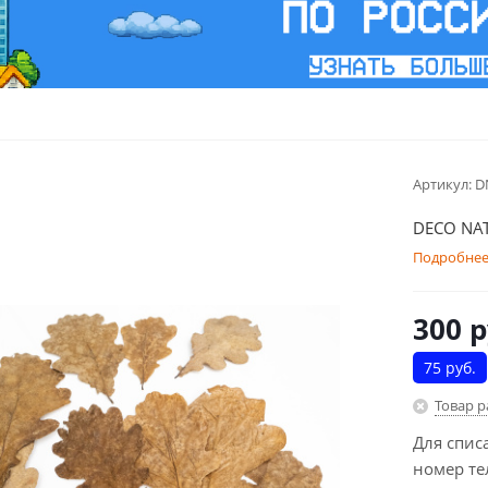
Артикул:
D
DECO NAT
Подробне
300
р
75 руб.
Товар 
Для спис
номер те