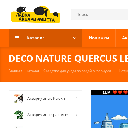
Каталог
Новинки
Ак
DECO NATURE QUERCUS LEA
Главная
-
Каталог
-
Средство для ухода за водой аквариума
-
Нату
Аквариумные Рыбки
Аквариумные растения