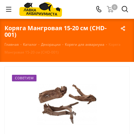
0
Коряга Мангровая 15-20 см (CHD-
001)
Главная
-
Каталог
-
Декорации
-
Коряги для аквариума
-
Коряга
Мангровая 15-20 см (CHD-001)
СОВЕТУЕМ