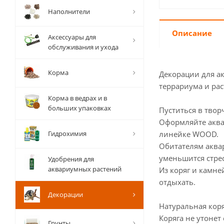
Наполнители
Описание
Аксессуары для
обслуживания и ухода
Корма
Декорации для ак
террариума и рас
Корма в ведрах и в
больших упаковках
Пуститься в твор
Оформляйте аква
Гидрохимия
линейке WOOD.
Обитателям аквар
уменьшится стрес
Удобрения для
аквариумных растений
Из коряг и камне
отдыхать.
Декорации
Натуральная коря
Коряга не утонет
Грунты