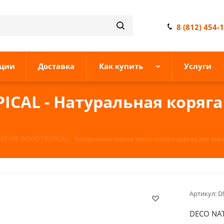
8 (812) 454-
ции
Доставка
Как купить
Услуги
CAL - Натуральная коряга
ATURE WOOD TROPICAL - Натуральная коряга тропического дерева для аква
Артикул:
D
DECO NAT