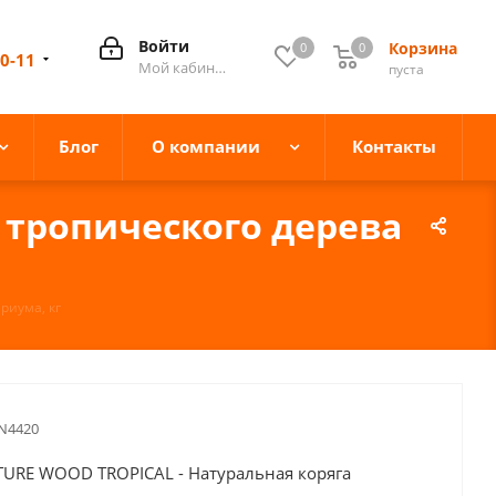
Войти
Корзина
0
0
0
10-11
Мой кабинет
пуста
Блог
О компании
Контакты
 тропического дерева
риума, кг
N4420
URE WOOD TROPICAL - Натуральная коряга