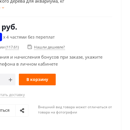
кого дерева для аквариума, кг
е
руб.
х 4 частями без переплат
чии
(117.61)
Нашли дешевле?
ания и начисления бонусов при заказе, укажите
лефона в личном кабинете
В корзину
тать доставку
Внешний вид товара может отличаться от
иться
товара на фотографии