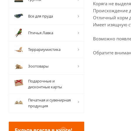
Коряга не выделя
Происхождение де
Все для пруда
Отличный корм д
Имеет изящную с
Птичья Лавка
Возможно появлен
Террариумистика
Обратите внимани
Зоотовары
Подарочные и
дисконтные карты
Печатная и сувенирная
продукция
Будьте всегда в курсе!