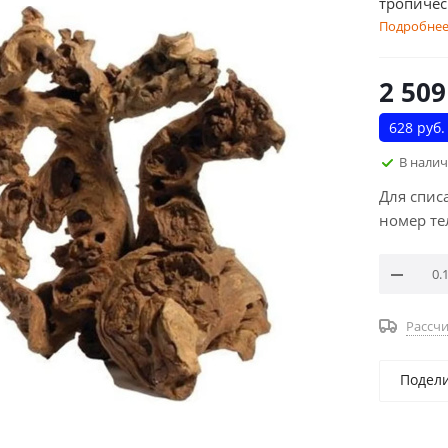
тропичес
Подробне
2 509
628 руб.
В нали
Для спис
номер те
Рассчи
Подел