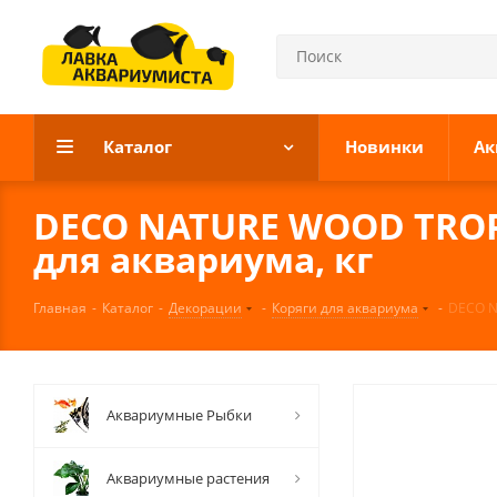
Каталог
Новинки
Ак
DECO NATURE WOOD TROPI
для аквариума, кг
Главная
-
Каталог
-
Декорации
-
Коряги для аквариума
-
DECO N
Аквариумные Рыбки
Аквариумные растения