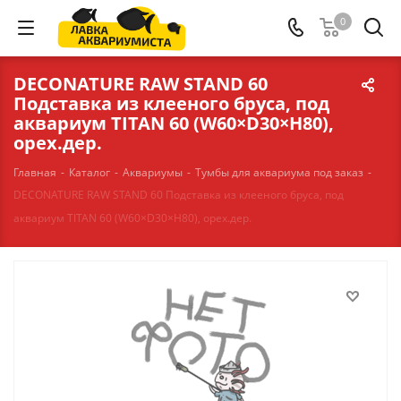
0
DECONATURE RAW STAND 60
Подставка из клееного бруса, под
аквариум TITAN 60 (W60×D30×H80),
орех.дер.
Главная
-
Каталог
-
Аквариумы
-
Тумбы для аквариума под заказ
-
DECONATURE RAW STAND 60 Подставка из клееного бруса, под
аквариум TITAN 60 (W60×D30×H80), орех.дер.