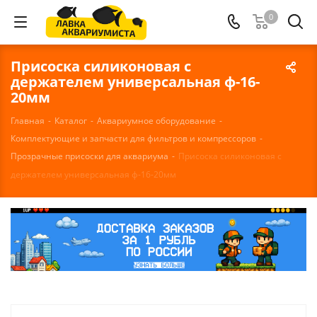
0
Присоска силиконовая с
держателем универсальная ф-16-
20мм
Главная
-
Каталог
-
Аквариумное оборудование
-
Комплектующие и запчасти для фильтров и компрессоров
-
Прозрачные присоски для аквариума
-
Присоска силиконовая с
держателем универсальная ф-16-20мм