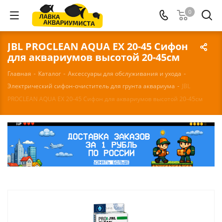
0
JBL PROCLEAN AQUA EX 20-45 Сифон
для аквариумов высотой 20-45см
Главная
-
Каталог
-
Аксессуары для обслуживания и ухода
-
Электрический сифон-очиститель для грунта аквариума
-
JBL
PROCLEAN AQUA EX 20-45 Сифон для аквариумов высотой 20-45см