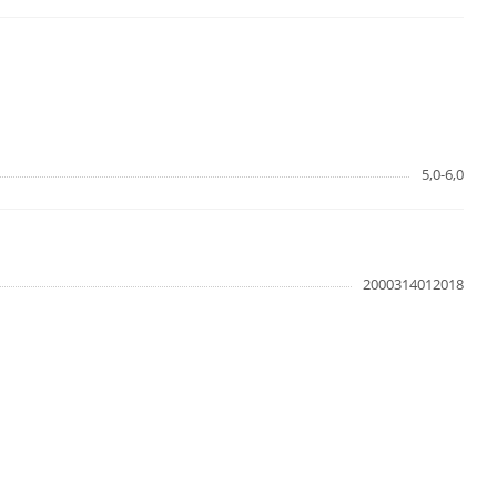
5,0-6,0
2000314012018