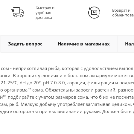
Быстрая и
Возврат и
удобная
обмен това
доставка
Задать вопрос
Наличие в магазинах
Нал
ом - неприхотливая рыба, которая с удовольствием выполн
анки. В хороших условиях и в большом аквариуме может вы
21-25°С, dH до 20°, рН 7.0-8.0, аэрация, фильтрация и подм
о организма"" сома. Обязательны заросли растений, разно
й"" подбирайте с учетом размеров сома, что б их не посчита
сам, рыб. Мелкую добычу употребляет заглатывая целиком.
Будьте осторожны при вылавливании руками. Должен быть д