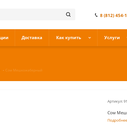
8 (812) 454-
ции
Доставка
Как купить
Услуги
-
Сом Мешкожаберный
Артикул:
9
Сом Меш
Подробне