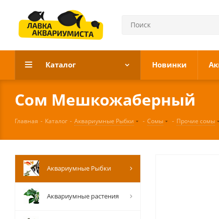
Каталог
Новинки
Ак
Сом Мешкожаберный
Главная
-
Каталог
-
Аквариумные Рыбки
-
Сомы
-
Прочие сомы
Аквариумные Рыбки
Аквариумные растения