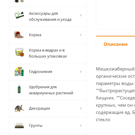
Аксессуары для
обслуживания и ухода
Корма
Описание
Корма в ведрах и в
больших упаковках
Мешкожаберный с
Гидрохимия
органические ост
параметры воды: 
Удобрения для
""быстрорастущег
аквариумных растений
Хищник. ""Соседе
крупных, чем он 
Декорации
содержащие яд. 
стекло
Грунты