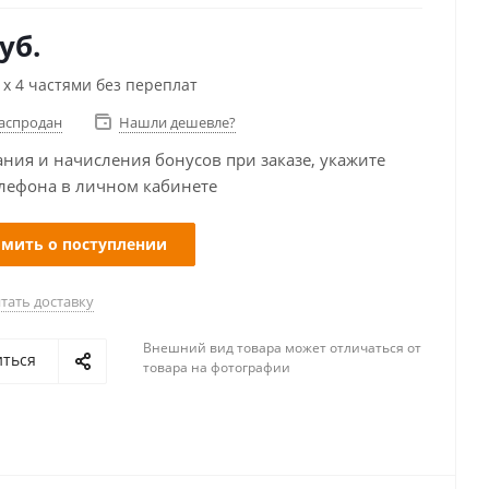
уб.
х 4 частями без переплат
распродан
Нашли дешевле?
ания и начисления бонусов при заказе, укажите
лефона в личном кабинете
мить о поступлении
тать доставку
Внешний вид товара может отличаться от
иться
товара на фотографии