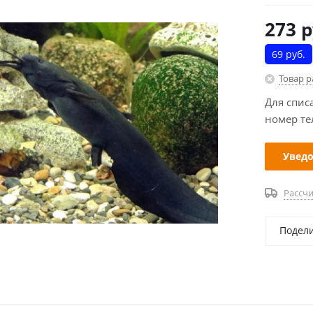
273
р
69 руб.
Товар 
Для спис
номер те
Уведо
Рассчи
Подел