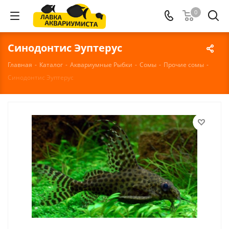
0
Синодонтис Эуптерус
Главная
-
Каталог
-
Аквариумные Рыбки
-
Сомы
-
Прочие сомы
-
Синодонтис Эуптерус