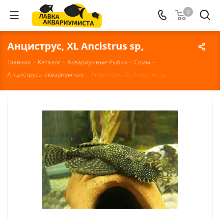
0
Анциструс, XL Ancistrus sp,
Главная
-
Каталог
-
Аквариумные Рыбки
-
Сомы
-
Анциструсы аквариумные
-
Анциструс, XL Ancistrus sp,