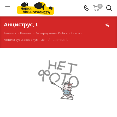
0
Анциструс, L
Главная
-
Каталог
-
Аквариумные Рыбки
-
Сомы
-
Анциструсы аквариумные
-
Анциструс, L