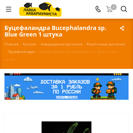
0
Буцефаландра Bucephalandra sp.
Blue Green 1 штука
Главная
-
Каталог
-
Аквариумные растения
-
Розеточные растения
-
Буцефаландры
-
Буцефаландра Bucephalandra sp. Blue Green 1
штука