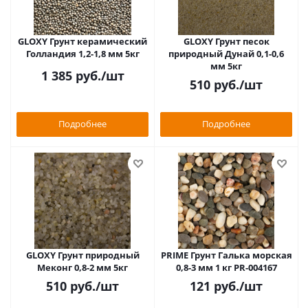
GLOXY Грунт керамический
GLOXY Грунт песок
Голландия 1,2-1,8 мм 5кг
природный Дунай 0,1-0,6
мм 5кг
1 385
руб.
/шт
510
руб.
/шт
Подробнее
Подробнее
GLOXY Грунт природный
PRIME Грунт Галька морская
Меконг 0,8-2 мм 5кг
0,8-3 мм 1 кг PR-004167
510
руб.
/шт
121
руб.
/шт