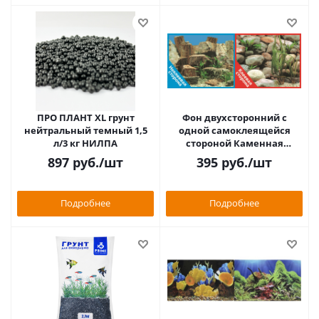
ПРО ПЛАНТ XL грунт
Фон двухсторонний с
нейтральный темный 1,5
одной самоклеящейся
л/3 кг НИЛПА
стороной Каменная
терасса/Каменный рельеф
897
руб.
/шт
395
руб.
/шт
30x60см 9023/9025+
Подробнее
Подробнее