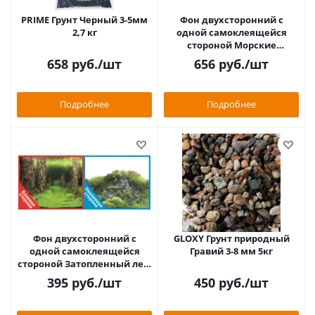
PRIME Грунт Черный 3-5мм
Фон двухсторонний с
2,7 кг
одной самоклеящейся
стороной Морские
кораллы/Подводный мир
658
руб.
/шт
656
руб.
/шт
50x100см 9096-1+/9097
Подробнее
Подробнее
Фон двухсторонний с
GLOXY Грунт природный
одной самоклеящейся
Гравий 3-8 мм 5кг
стороной Затопленный лес/
Камни с растениями
395
руб.
/шт
450
руб.
/шт
30x60см 9086+/90