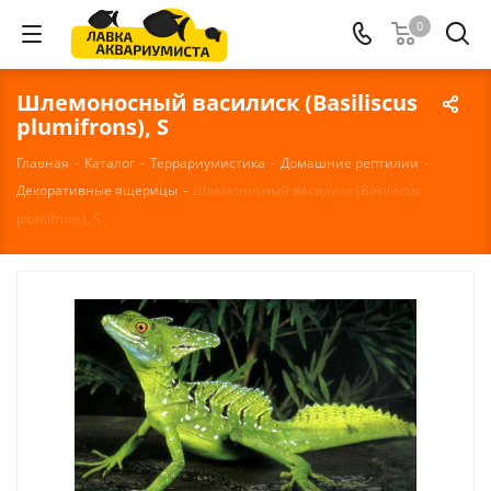
0
Шлемоносный василиск (Basiliscus
plumifrons), S
Главная
-
Каталог
-
Террариумистика
-
Домашние рептилии
-
Декоративные ящерицы
-
Шлемоносный василиск (Basiliscus
plumifrons), S