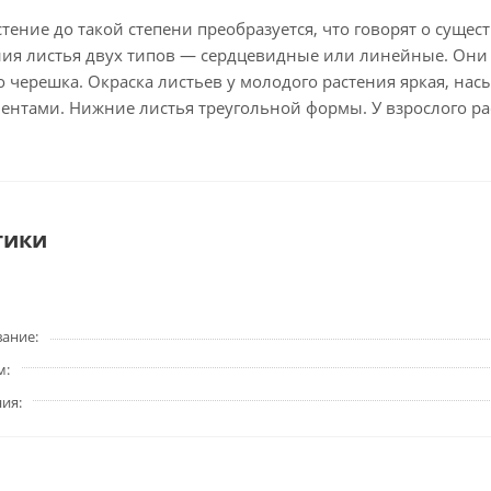
стение до такой степени преобразуется, что говорят о сущ
ения листья двух типов — сердцевидные или линейные. Он
о черешка. Окраска листьев у молодого растения яркая, нас
ментами. Нижние листья треугольной формы. У взрослого р
тики
вание
м
ния