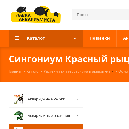
Каталог
Новинки
Ак
Сингониум Красный рыца
Главная
-
Каталог
-
Растения для террариума и аквариума
-
Офиоп
Аквариумные Рыбки
Аквариумные растения