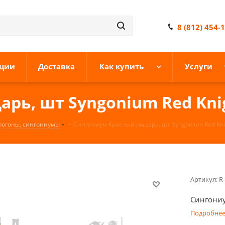
8 (812) 454-
ции
Доставка
Как купить
Услуги
рь, шт Syngonium Red Kni
огоны, сингониумы
-
Сингониум Красный рыцарь, шт Syngonium Red Kni
Артикул:
R
Сингониу
Подробне