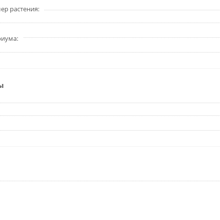
ер растения
риума
ы