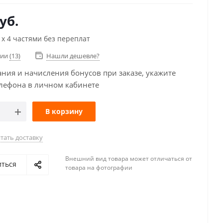
уб.
х 4 частями без переплат
чии
(13)
Нашли дешевле?
ания и начисления бонусов при заказе, укажите
лефона в личном кабинете
В корзину
тать доставку
Внешний вид товара может отличаться от
иться
товара на фотографии