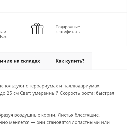
Подарочные
нам:
сертификаты
ls.ru
ичие на складах
Как купить?
используют с террариумах и паллюдариумах.
до 25 см Свет: умеренный Скорость роста: быстрая
образуя воздушные корни. Листья блестящие,
нно меняется — они становятся лопастными или