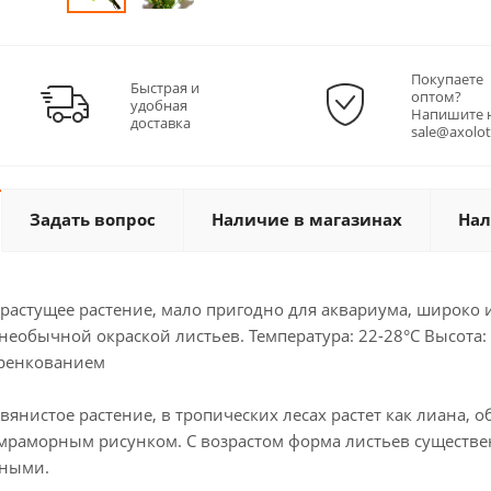
Покупаете
Быстрая и
оптом?
удобная
Напишите 
доставка
sale@axolot
Задать вопрос
Наличие в магазинах
Нал
растущее растение, мало пригодно для аквариума, широко 
еобычной окраской листьев. Температура: 22-28°С Высота: 
еренкованием
янистое растение, в тропических лесах растет как лиана, 
 мраморным рисунком. С возрастом форма листьев существе
нными.