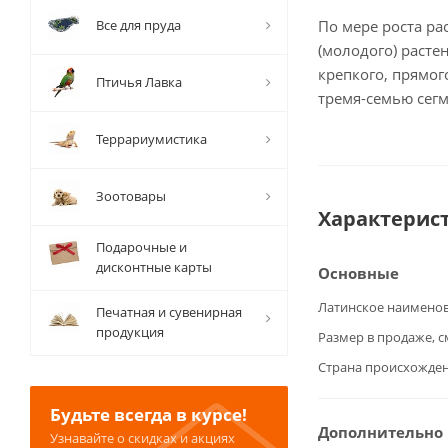
Все для пруда
По мере роста ра
(молодого) раст
крепкого, прямог
Птичья Лавка
тремя-семью сег
Террариумистика
Зоотовары
Характерис
Подарочные и
дисконтные карты
Основные
Латинское наимено
Печатная и сувенирная
продукция
Размер в продаже, с
Страна происхожде
Будьте всегда в курсе!
Дополнительно
Узнавайте о скидках и акциях