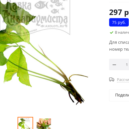
297
р
75 руб.
В нали
Для спис
номер те
Рассчи
Подел