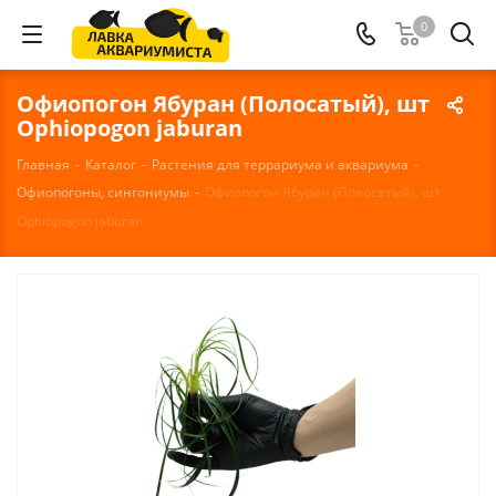
0
Офиопогон Ябуран (Полосатый), шт
Ophiopogon jaburan
Главная
-
Каталог
-
Растения для террариума и аквариума
-
Офиопогоны, сингониумы
-
Офиопогон Ябуран (Полосатый), шт
Ophiopogon jaburan