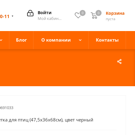
Войти
Корзина
0
0
0
10-11
Мой кабинет
пуста
Блог
О компании
Контакты
0691033
етка для птиц (47,5х36х68см), цвет черный