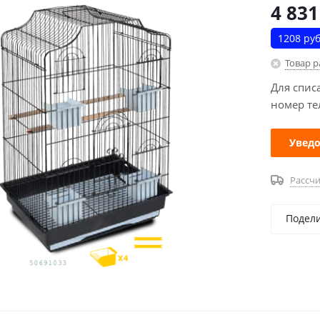
4 831
1208 руб
Товар 
Для спис
номер те
Уведо
Рассчи
Подел