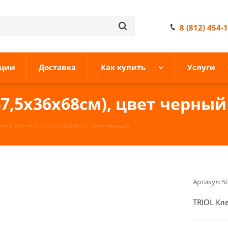
8 (812) 454-
ции
Доставка
Как купить
Услуги
47,5х36х68см), цвет черный
етка для птиц (47,5х36х68см), цвет черный
Артикул:
5
TRIOL Кл