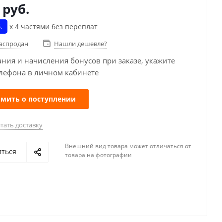
руб.
.
х 4 частями без переплат
распродан
Нашли дешевле?
ания и начисления бонусов при заказе, укажите
лефона в личном кабинете
мить о поступлении
тать доставку
Внешний вид товара может отличаться от
иться
товара на фотографии