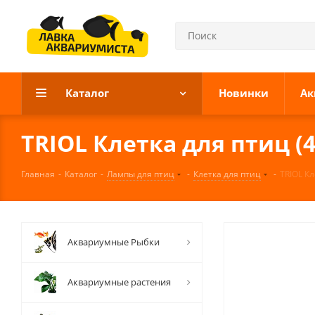
Каталог
Новинки
Ак
TRIOL Клетка для птиц (
Главная
-
Каталог
-
Лампы для птиц
-
Клетка для птиц
-
TRIOL Кл
Аквариумные Рыбки
Аквариумные растения