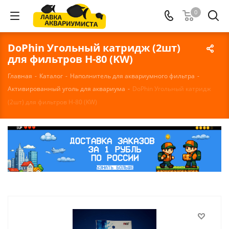
0
DoPhin Угольный катридж (2шт)
для фильтров H-80 (KW)
Главная
-
Каталог
-
Наполнитель для аквариумного фильтра
-
Активированный уголь для аквариума
-
DoPhin Угольный катридж
(2шт) для фильтров H-80 (KW)