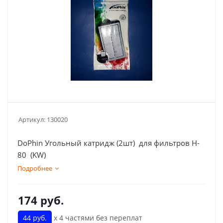
Артикул:
130020
DoPhin Угольный катридж (2шт) для фильтров H-
80 (KW)
Подробнее
174
руб.
44 руб.
х 4 частями без переплат