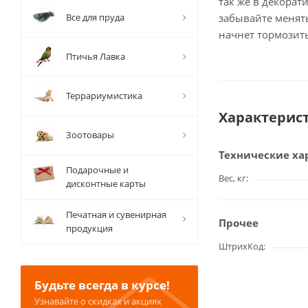
так же в декорат
Все для пруда
забывайте менять
начнет тормозить
Птичья Лавка
Террариумистика
Характерис
Зоотовары
Технические ха
Подарочные и
Вес, кг
дисконтные карты
Печатная и сувенирная
Прочее
продукция
ШтрихКод
Будьте всегда в курсе!
Узнавайте о скидках и акциях