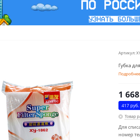
Артикул:
X
Губка для
Подробне
1 668
417 руб.
Товар 
Для спис
номер те