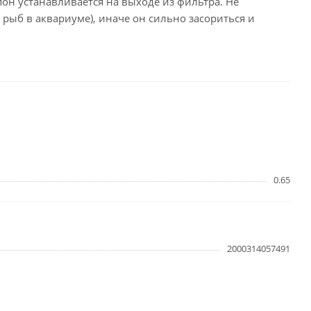
он устанавливается на выходе из фильтра. Не
 рыб в аквариуме), иначе он сильно засориться и
0.65
2000314057491