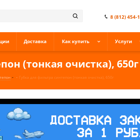
8 (812) 454-
ции
Доставка
Как купить
Услуги
пон (тонкая очистка), 650г
тепон
-
Губка для фильтра синтепон (тонкая очистка), 650г