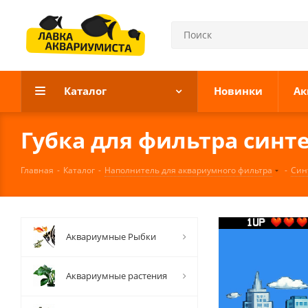
Каталог
Новинки
Ак
Губка для фильтра синте
Главная
-
Каталог
-
Наполнитель для аквариумного фильтра
-
Син
Аквариумные Рыбки
Аквариумные растения