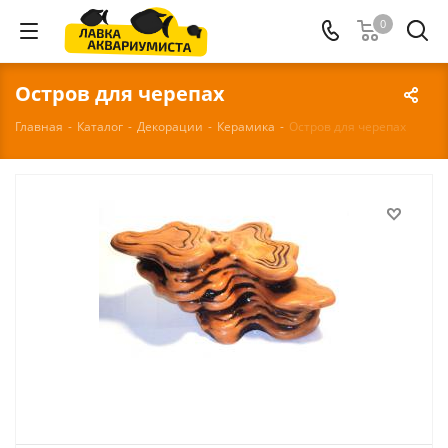
0
Остров для черепах
Главная
-
Каталог
-
Декорации
-
Керамика
-
Остров для черепах