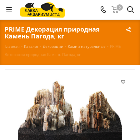
0
PRIME Декорация природная
Камень Пагода, кг
Главная
-
Каталог
-
Декорации
-
Камни натуральные
-
PRIME
Декорация природная Камень Пагода, кг