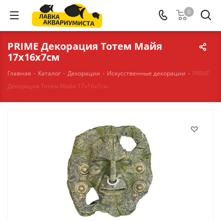
0
PRIME Декорация Тотем Майя
17х16х7см
Главная
-
Каталог
-
Декорации
-
Искусственные декорации
-
PRIME
Декорация Тотем Майя 17х16х7см