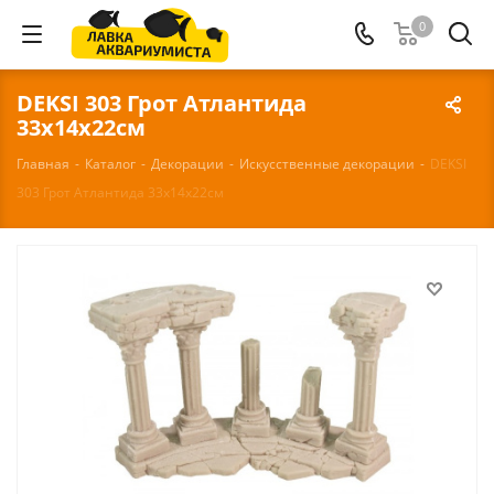
0
DEKSI 303 Грот Атлантида
33х14х22см
Главная
-
Каталог
-
Декорации
-
Искусственные декорации
-
DEKSI
303 Грот Атлантида 33х14х22см