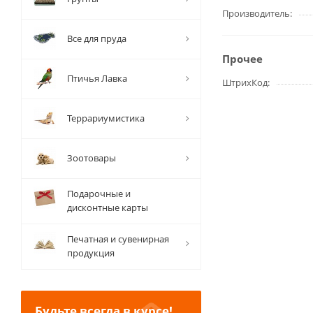
Производитель
Все для пруда
Прочее
Птичья Лавка
ШтрихКод
Террариумистика
Зоотовары
Подарочные и
дисконтные карты
Печатная и сувенирная
продукция
Будьте всегда в курсе!