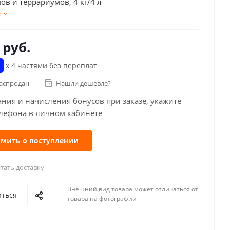
ов и террариумов, 4 кг/4 л
е
руб.
х 4 частями без переплат
распродан
Нашли дешевле?
ания и начисления бонусов при заказе, укажите
лефона в личном кабинете
мить о поступлении
тать доставку
Внешний вид товара может отличаться от
иться
товара на фотографии