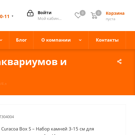
Войти
Корзина
0
0
0
10-11
Мой кабинет
пуста
Блог
О компании
Контакты
 аквариумов и
/4 л
T304004
Curacoa Box S – Набор камней 3-15 см для