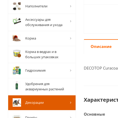
Наполнители
Аксессуары для
обслуживания и ухода
Корма
Описание
Корма в ведрах и в
больших упаковках
DECOTOP Curacoa 
Гидрохимия
Удобрения для
аквариумных растений
Характерис
Декорации
Основные
Грунты