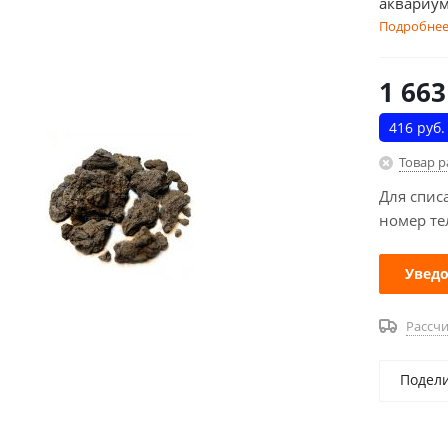
аквариум
Подробне
1 663
416 руб.
Товар 
Для спис
номер те
Уведо
Рассчи
Подел