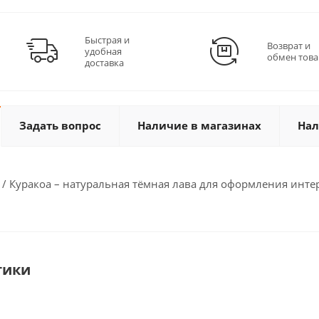
Быстрая и
Возврат и
удобная
обмен това
доставка
Задать вопрос
Наличие в магазинах
Нал
/ Куракоа – натуральная тёмная лава для оформления инте
тики