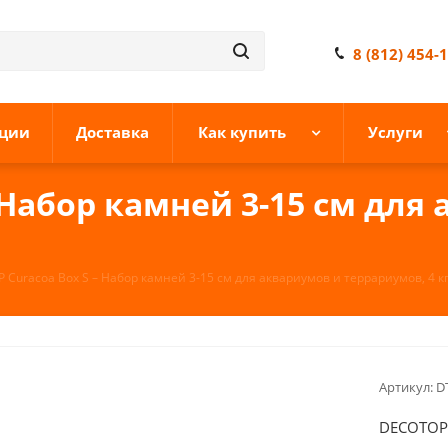
8 (812) 454-
ции
Доставка
Как купить
Услуги
 Набор камней 3-15 см для
Curacoa Box S – Набор камней 3-15 см для аквариумов и террариумов, 4 кг
Артикул:
D
DECOTOP 