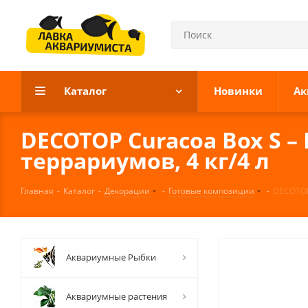
Каталог
Новинки
Ак
DECOTOP Curacoa Box S –
террариумов, 4 кг/4 л
Главная
-
Каталог
-
Декорации
-
Готовые композиции
-
DECOTOP 
Аквариумные Рыбки
Аквариумные растения