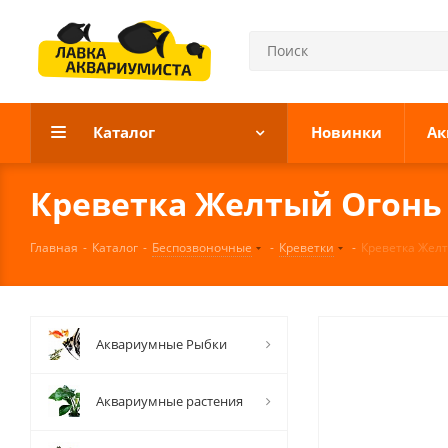
Каталог
Новинки
Ак
Креветка Желтый Огонь
Главная
-
Каталог
-
Беспозвоночные
-
Креветки
-
Креветка Жел
Аквариумные Рыбки
Аквариумные растения