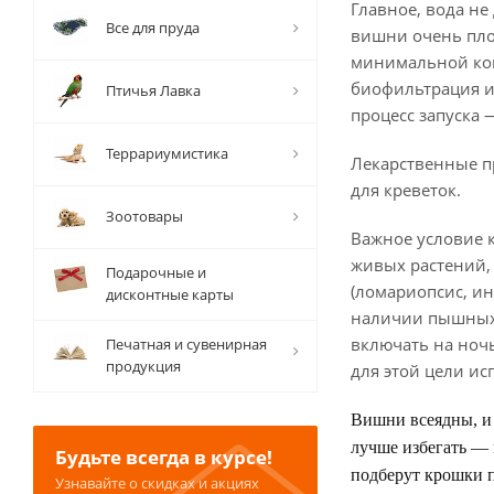
Главное, вода не
Все для пруда
вишни очень пло
минимальной кон
биофильтрация и 
Птичья Лавка
процесс запуска 
Террариумистика
Лекарственные пр
для креветок.
Зоотовары
Важное условие 
живых растений,
Подарочные и
(ломариопсис, и
дисконтные карты
наличии пышных 
включать на ноч
Печатная и сувенирная
продукция
для этой цели и
Вишни всеядны, и 
лучше избегать — 
Будьте всегда в курсе!
подберут крошки п
Узнавайте о скидках и акциях