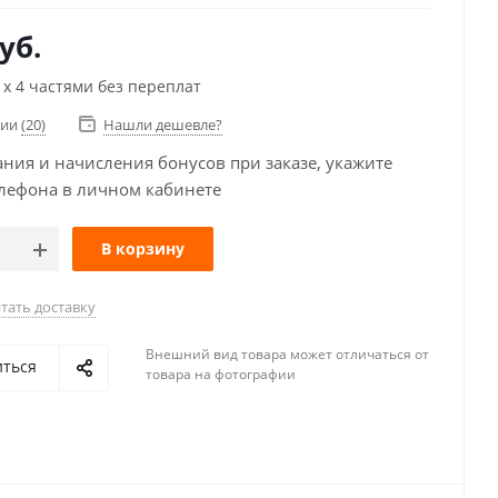
уб.
х 4 частями без переплат
чии
(20)
Нашли дешевле?
ания и начисления бонусов при заказе, укажите
лефона в личном кабинете
В корзину
тать доставку
Внешний вид товара может отличаться от
иться
товара на фотографии