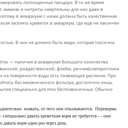
ормировать полноценные панцири. В то же время
 аммиак и нитриты смертельны для них даже в
Поэтому в аквариуме с ними должна быть качественная
ьзя заселять креветок в аквариум, где ещё не закончен
остью. В них не должно быть меди, которая токсична
еток — наличие в аквариуме большого количества
анский, рождественский, флейм, риччия),папоротники
и на поверхности воды есть плавающие растения. При
йтись без механического фильтра, достаточно лишь
рытия специально для этих беспозвоночных. Обычно
днительно назвать, от чего они отказываются. Перекорма
 специально давать креветкам корм не требуется — они
давать корм один раз через день.