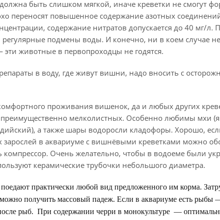
 должна быть слишком мягкой, иначе креветки не смогут ф
хо переносят повышенное содержание азотных соединений:
центрации, содержание нитратов допускается до 40 мг/л. 
регулярные подмены воды. И конечно, ни в коем случае нел
— эти животные в первопроходцы не годятся.
епараты в воду, где живут вишни, надо вносить с осторожн
комфортного проживания вишенок, да и любых других крев
 преимущественно мелколистных. Особенно любимы мхи (яв
ндийский), а также шары водоросли кладофоры. Хорошо, есл
зарослей в аквариуме с вишнёвыми креветками можно обо
ь компрессор. Очень желательно, чтобы в водоеме были ук
спользуют керамические трубочки небольшого диаметра.
поедают практически любой вид предложенного им корма. Затру
можно получить массовый падеж. Если в аквариуме есть рыбы —
осле рыб. При содержании черри в монокультуре — оптимально 