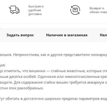
Быстрая и
Возврат и
удобная
обмен това
доставка
Задать вопрос
Наличие в магазинах
Нал
вишня. Неприхотлива, как и другие представители неокариди
ия:
адо отметить, что вишенки — стайные животные, которые с
еньше десятка особей. Одинокие или немногочисленные креве
видите. Для содержания стайки вишен требуется аквариум от
отни этих ракообразных.
т обитать в достаточно широких пределах параметров воды: