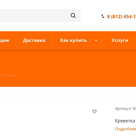
8 (812) 454-
ции
Доставка
Как купить
Услуги
тый Огонь
Артикул:
9
Креветка
Подробне