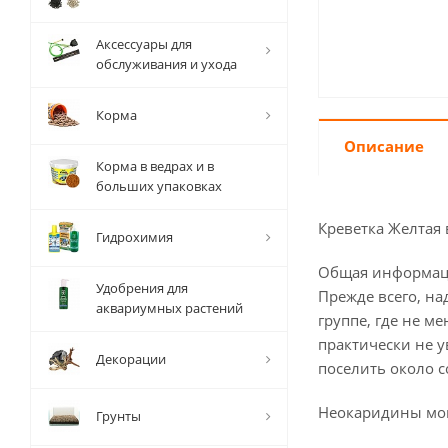
Аксессуары для
обслуживания и ухода
Корма
Описание
Корма в ведрах и в
больших упаковках
Креветка Желтая 
Гидрохимия
Общая информац
Удобрения для
Прежде всего, н
аквариумных растений
группе, где не м
практически не у
Декорации
поселить около с
Неокаридины могу
Грунты