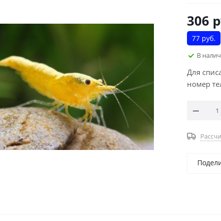
306
р
77 руб.
В нали
Для спис
номер те
Рассчи
Подел