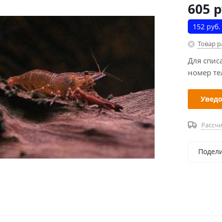
605
р
152 руб.
Товар 
Для спис
номер те
Уведо
Рассчи
Подел