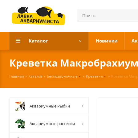
Каталог
Новинки
Ак
Креветка Макробрахиум
Главная
-
Каталог
-
Беспозвоночные
-
Креветки
-
Креветка Мак
Аквариумные Рыбки
Аквариумные растения