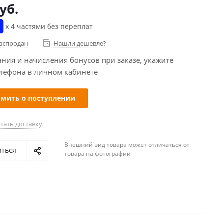
уб.
х 4 частями без переплат
распродан
Нашли дешевле?
ания и начисления бонусов при заказе, укажите
лефона в личном кабинете
мить о поступлении
тать доставку
Внешний вид товара может отличаться от
иться
товара на фотографии