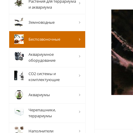
Растения для террариума
и аквариума
Земноводные
Беспозвоночные
Аквариумное
оборудование
СО2 системы и
комплектующие
Аквариумы
Черепашники,
террариумы
Наполнители