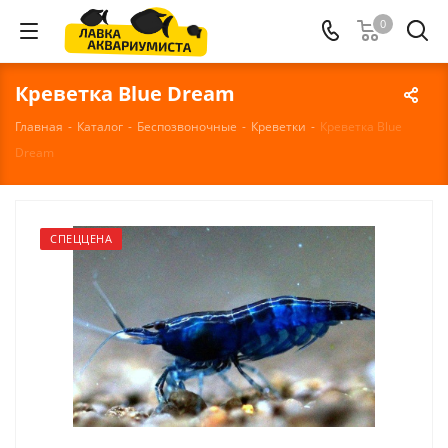
0
Креветка Blue Dream
Главная
-
Каталог
-
Беспозвоночные
-
Креветки
-
Креветка Blue
Dream
СПЕЦЦЕНА