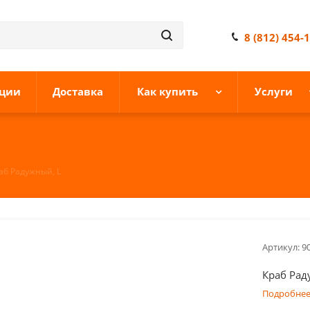
8 (812) 454-
ции
Доставка
Как купить
Услуги
аб Радужный, L
Артикул:
9
Краб Рад
Подробне