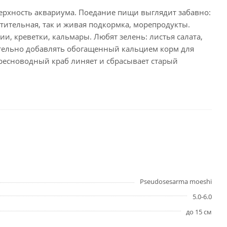
верхность аквариума. Поедание пищи выглядит забавно:
тительная, так и живая подкормка, морепродукты.
и, креветки, кальмары. Любят зелень: листья салата,
ательно добавлять обогащенный кальцием корм для
пресноводный краб линяет и сбрасывает старый
Pseudosesarma moeshi
5.0-6.0
до 15 см