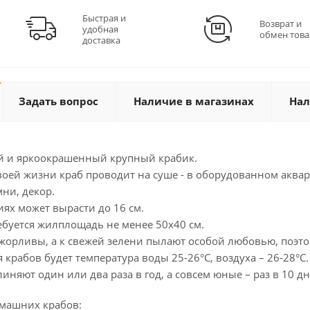
Быстрая и
Возврат и
удобная
обмен това
доставка
Задать вопрос
Наличие в магазинах
Нал
 и яркоокрашенный крупный крабик.
оей жизни краб проводит на суше - в оборудованном аквар
ни, декор.
ях может вырасти до 16 см.
ебуется жилплощадь не менее 50х40 см.
орливы, а к свежей зелени пылают особой любовью, поэтом
крабов будет температура воды 25-26°С, воздуха – 26-28°С.
иняют один или два раза в год, а совсем юные – раз в 10 дн
омашних крабов: