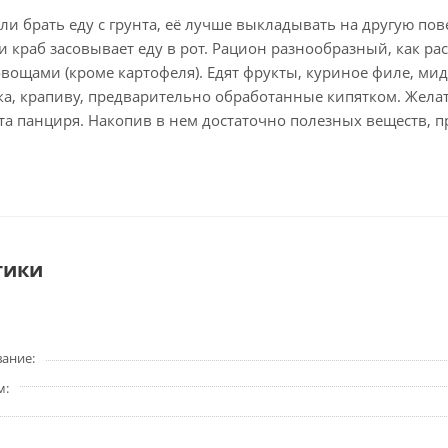
и брать еду с грунта, её лучше выкладывать на другую по
краб засовывает еду в рот. Рацион разнообразный, как рас
ощами (кроме картофеля). Едят фрукты, куриное филе, миди
ка, крапиву, предварительно обработанные кипятком. Жел
та панциря. Накопив в нем достаточно полезных веществ, 
тики
вание
м