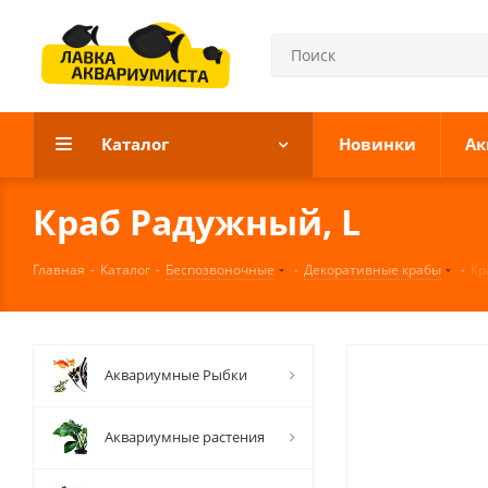
Каталог
Новинки
Ак
Краб Радужный, L
Главная
-
Каталог
-
Беспозвоночные
-
Декоративные крабы
-
Кр
Аквариумные Рыбки
Аквариумные растения