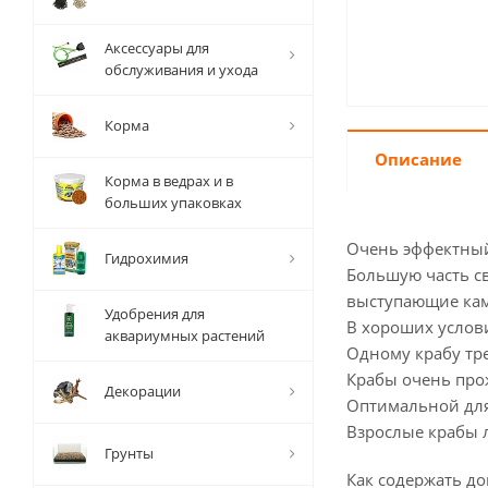
Аксессуары для
обслуживания и ухода
Корма
Описание
Корма в ведрах и в
больших упаковках
Очень эффектный
Гидрохимия
Большую часть св
выступающие кам
Удобрения для
В хороших услови
аквариумных растений
Одному крабу тр
Крабы очень прож
Декорации
Оптимальной для 
Взрослые крабы л
Грунты
Как содержать д