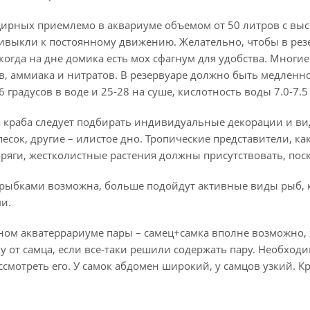
ирных приемлемо в аквариуме объемом от 50 литров с высо
ривыкли к постоянному движению. Желательно, чтобы в рез
когда на дне домика есть мох сфагнум для удобства. Многи
в, аммиака и нитратов. В резервуаре должно быть медленн
 градусов в воде и 25-28 на суше, кислотность воды 7.0-7.5
а краба следует подбирать индивидуальные декорации и ви
есок, другие – илистое дно. Тропические представители, к
оряги, жестколистные растения должны присутствовать, пос
рыбками возможна, больше подойдут активные виды рыб, к 
и.
ом акватеррариуме пары – самец+самка вполне возможно, х
у от самца, если все-таки решили содержать пару. Необхо
ссмотреть его. У самок абдомен широкий, у самцов узкий. Кр