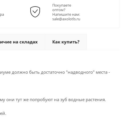
Покупаете
оптом?
ра
Напишите нам:
sale@axolotls.ru
ичие на складах
Как купить?
иуме должно быть достаточно "надводного" места -
у они тут же попробуют на зуб водные растения.
ей.