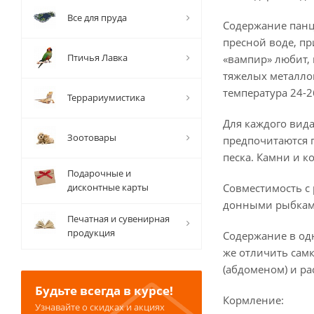
Все для пруда
Содержание панц
пресной воде, п
Птичья Лавка
«вампир» любит, 
тяжелых металло
температура 24-26
Террариумистика
Для каждого вид
Зоотовары
предпочитаются п
песка. Камни и к
Подарочные и
дисконтные карты
Совместимость с 
донными рыбкам
Печатная и сувенирная
продукция
Содержание в одн
же отличить самк
(абдоменом) и ра
Будьте всегда в курсе!
Кормление:
Узнавайте о скидках и акциях