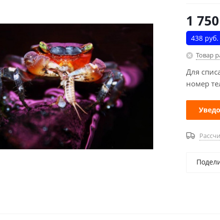
1 750
438 руб.
Товар 
Для спис
номер те
Уведо
Рассчи
Подел