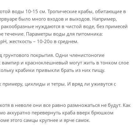
той воды 10-15 см. Тропические крабы, обитающие в
ервуаре было много входов и выходов. Например,
е ракообразные нуждаются в чистой воде, без примесей
ое течение. Параметры воды для питомника:
 рН, жесткость – 10-20о в среднем.
д грунтового покрытия. Одни членистоногие
ак вампир и красноклешневый могут жить в тонком слое
кольку крабики привыкли брать из них пищу.
примеру, цихлиды и тетры. И вряд ли уживутся с
отя в неволе они все равно размножаться не будут. Как
димо аккуратно перевернуть краба вверх брюшком
оме этого самцы крупнее и ярче самок.