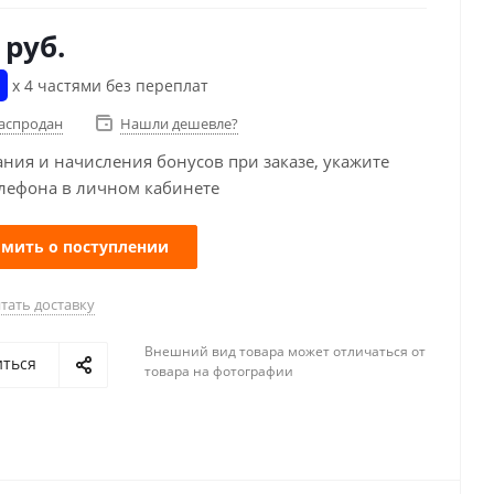
руб.
х 4 частями без переплат
распродан
Нашли дешевле?
ания и начисления бонусов при заказе, укажите
лефона в личном кабинете
мить о поступлении
тать доставку
Внешний вид товара может отличаться от
иться
товара на фотографии