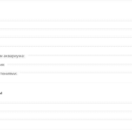
м аквариума
ия
стениями
ы