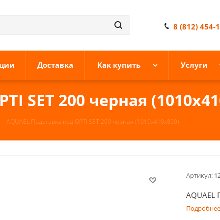
8 (812) 454-
ции
Доставка
Как купить
Услуги
TI SET 200 черная (1010x41
-
AQUAEL Пoдставка под OPTI SET 200 черная (1010x410x800)
Артикул:
1
AQUAEL П
Подробне