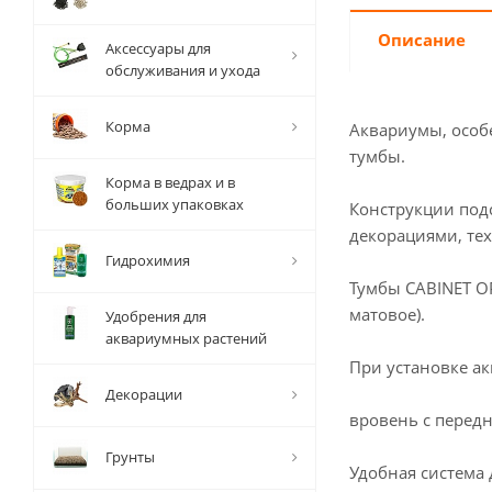
Описание
Аксессуары для
обслуживания и ухода
Корма
Аквариумы, особ
тумбы.
Корма в ведрах и в
больших упаковках
Конструкции под
декорациями, тех
Гидрохимия
Тумбы CABINET O
матовое).
Удобрения для
аквариумных растений
При установке а
Декорации
вровень с перед
Грунты
Удобная система