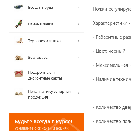
Все для пруда
Ножки регулирую
Характеристики:
Птичья Лавка
• Габаритные раз
Террариумистика
• Цвет: чёрный
Зоотовары
• Максимальная н
Подарочные и
дисконтные карты
• Наличие техни
Печатная и сувенирная
_ _ _ _ _ _ _
продукция
• Количество двер
Будьте всегда в курсе!
• Количество поло
Узнавайте о скидках и акциях