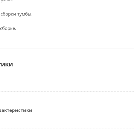
 сборки тумбы,
 сборке.
тики
рактеристики