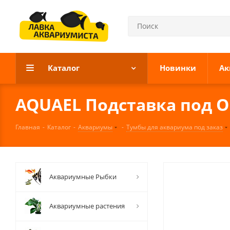
Каталог
Новинки
Ак
AQUAEL Пoдставка под OP
Главная
-
Каталог
-
Аквариумы
-
Тумбы для аквариума под заказ
Аквариумные Рыбки
Аквариумные растения