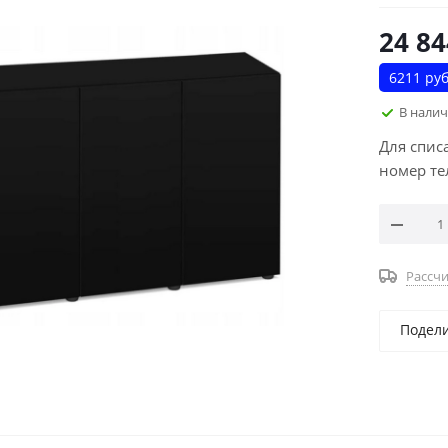
24 84
6211 руб
В нали
Для спис
номер те
Рассчи
Подел