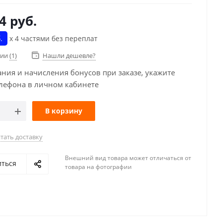
4
руб.
.
х 4 частями без переплат
чии
(1)
Нашли дешевле?
ания и начисления бонусов при заказе, укажите
лефона в личном кабинете
В корзину
тать доставку
Внешний вид товара может отличаться от
иться
товара на фотографии