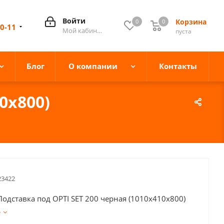
Войти
Корзина
0
0
0
10-11
Мой кабинет
пуста
Блог
О компании
Контакты
0x800)
23422
oдставка под OPTI SET 200 черная (1010x410x800)
е