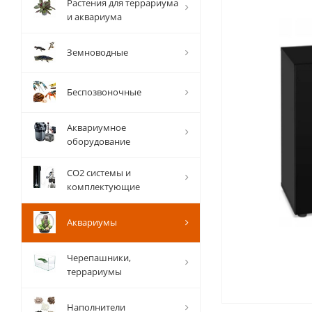
Растения для террариума
и аквариума
Земноводные
Беспозвоночные
Аквариумное
оборудование
СО2 системы и
комплектующие
Аквариумы
Черепашники,
террариумы
Наполнители